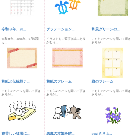
令和８年、20...
グラデーション...
和風グリーンの...
令和８年、2026年、9月横型
イラストをご覧頂き誠にあり
こちらのページを開いて頂き
カ...
がとう...
ありが...
和紙と伝統柄テ...
和紙のフレーム
縦のフレーム
こちらのページを開いて頂き
こちらのページを開いて頂き
こちらのページを開いて頂き
ありが...
ありが...
ありが...
寝苦しい猛暑に...
悪魔の攻撃を防...
png ききょ...