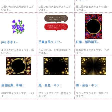
ご覧いただきありがとうござ
ご覧いただきありがとうござ
夏に見かけるききょうを描い
います...
います...
てみま...
png ききょ...
手書き風ラフご...
紅葉、紫和柄玉...
夏に見かけるききょうを、描
こんにちは。まずは閲覧いた
和風背景イラストです。 ベク
いてみ...
だきあ...
ター...
金色紅葉、和柄...
黒・金色・キラ...
黒・金色・キラ...
和風背景イラストです。 ベク
ブラックフライデー背景イラ
ブラックフライデー背景イラ
ター...
ストで...
ストで...