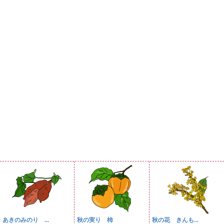
あきのみのり ...
秋の実り 柿
秋の花 きんも...