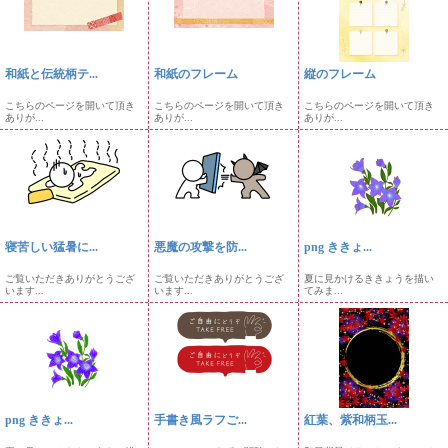
和紙と伝統柄テ...
和紙のフレーム
縦のフレーム
こちらのページを開いて頂き
こちらのページを開いて頂き
こちらのページを開いて頂き
ありが...
ありが...
ありが...
寝苦しい猛暑に...
悪魔の攻撃を防...
png ききょ...
ご覧いただきありがとうござ
ご覧いただきありがとうござ
夏に見かけるききょうを描い
います...
います...
てみま...
png ききょ...
手書き風ラフご...
紅葉、紫和柄玉...