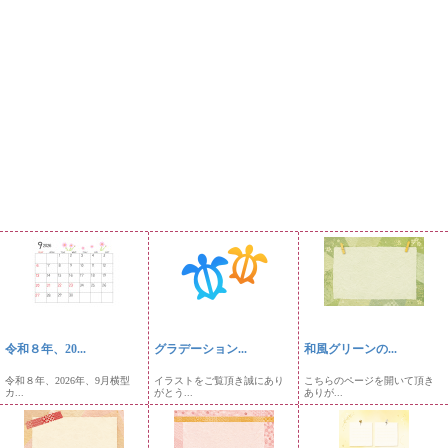
令和８年、20...
グラデーション...
和風グリーンの...
令和８年、2026年、9月横型
イラストをご覧頂き誠にあり
こちらのページを開いて頂き
カ...
がとう...
ありが...