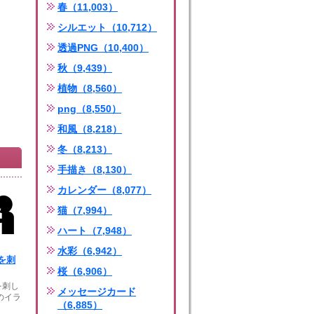
春（11,003）
シルエット（10,712）
透過PNG（10,400）
秋（9,439）
植物（8,560）
png（8,550）
和風（8,218）
冬（8,213）
手描き（8,130）
カレンダー（8,077）
猫（7,994）
ハート（7,948）
水彩（6,942）
を刺
桜（6,906）
を刺し
メッセージカード
のイラ
（6,885）