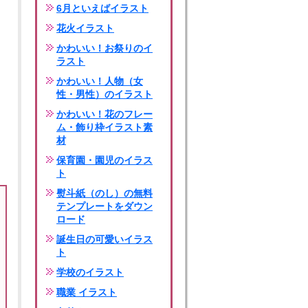
6月といえばイラスト
花火イラスト
かわいい！お祭りのイ
ラスト
かわいい！人物（女
性・男性）のイラスト
かわいい！花のフレー
ム・飾り枠イラスト素
材
保育園・園児のイラス
ト
熨斗紙（のし）の無料
テンプレートをダウン
ロード
誕生日の可愛いイラス
ト
学校のイラスト
職業 イラスト