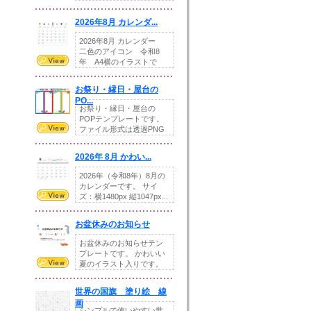
りの提...
2026年8月 カレンダ...
2026年8月 カレンダー
二色のアイコン 令和8
年 A4横のイラストで
す。8月をテ...
お祭り・縁日・屋台の
PO...
お祭り・縁日・屋台の
POPテンプレートです。
ファイル形式は透過PNG
です。---太め...
2026年 8月 かわい...
2026年（令和8年）8月の
カレンダーです。 サイ
ズ：横1480px 縦1047px...
お盆休みのお知らせ
お盆休みのお知らせテン
プレートです。 かわいい
夏のイラスト入りです。
休業日の日付けを...
世界の国旗 塗り絵 線
画
シンプルで使いやすい世