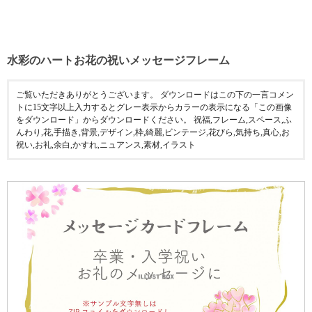
水彩のハートお花の祝いメッセージフレーム
ご覧いただきありがとうございます。 ダウンロードはこの下の一言コメン
トに15文字以上入力するとグレー表示からカラーの表示になる「この画像
をダウンロード」からダウンロードください。 祝福,フレーム,スペース,ふ
んわり,花,手描き,背景,デザイン,枠,綺麗,ビンテージ,花びら,気持ち,真心,お
祝い,お礼,余白,かすれ,ニュアンス,素材,イラスト