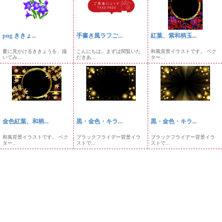
png ききょ...
手書き風ラフご...
紅葉、紫和柄玉...
夏に見かけるききょうを、描
こんにちは。まずは閲覧いた
和風背景イラストです。 ベク
いてみ...
だきあ...
ター...
金色紅葉、和柄...
黒・金色・キラ...
黒・金色・キラ...
和風背景イラストです。 ベク
ブラックフライデー背景イラ
ブラックフライデー背景イラ
ター...
ストで...
ストで...