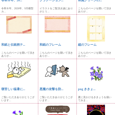
令和８年、20...
グラデーション...
和風グリーンの...
令和８年、2026年、9月横型
イラストをご覧頂き誠にあり
こちらのページを開いて頂き
カ...
がとう...
ありが...
和紙と伝統柄テ...
和紙のフレーム
縦のフレーム
こちらのページを開いて頂き
こちらのページを開いて頂き
こちらのページを開いて頂き
ありが...
ありが...
ありが...
寝苦しい猛暑に...
悪魔の攻撃を防...
png ききょ...
ご覧いただきありがとうござ
ご覧いただきありがとうござ
夏に見かけるききょうを描い
います...
います...
てみま...