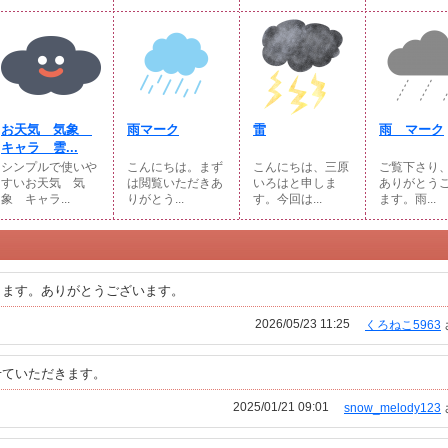
お天気 気象
雨マーク
雷
雨 マーク
キャラ 雲...
シンプルで使いや
こんにちは。まず
こんにちは、三原
ご覧下さり
すいお天気 気
は閲覧いただきあ
いろはと申しま
ありがとう
象 キャラ...
りがとう...
す。今回は...
ます。雨...
きます。ありがとうございます。
2026/05/23 11:25
くろねこ5963
せていただきます。
2025/01/21 09:01
snow_melody123