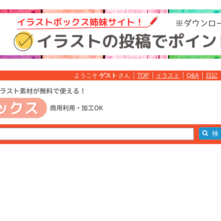
ようこそ
ゲスト
さん
TOP
イラスト
Q&A
日記