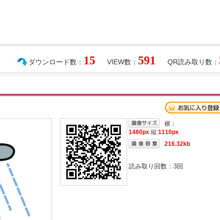
15
591
ダウンロード数：
VIEW数：
QR読み取り数：
横：
1480px
縦:
1110px
216.32kb
読み取り回数：
3
回