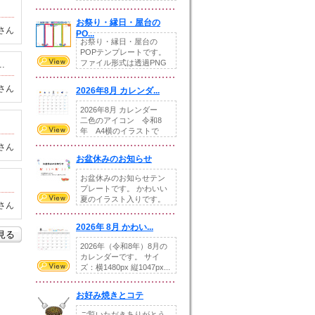
りの提...
お祭り・縁日・屋台の
さん
PO...
お祭り・縁日・屋台の
POPテンプレートです。
ファイル形式は透過PNG
.
です。---太め...
さん
2026年8月 カレンダ...
2026年8月 カレンダー
二色のアイコン 令和8
年 A4横のイラストで
す。8月をテ...
さん
お盆休みのお知らせ
お盆休みのお知らせテン
プレートです。 かわいい
夏のイラスト入りです。
さん
休業日の日付けを...
2026年 8月 かわい...
を見る
2026年（令和8年）8月の
カレンダーです。 サイ
ズ：横1480px 縦1047px...
お好み焼きとコテ
ご覧いただきありがとう