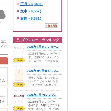
正月（6,849）
文字（6,557）
女性（6,381）
ダウンロードランキング
、誠に
ござい
2026年8月カレンダー...
2026年8月のカレンダーで
す。 季節のかわいいイラ
スト入りで、予定を描き
込めるスペ...
2026年★8月★おしゃ...
毎年大人気！おしゃれな
さん
レトロデザインカレンダ
ー 使いやすいA4サイズ。
illust...
2026年8月 カレンダ...
さん
2026年8月 カレンダー
令和8年 A4横のイラスト
です。8月をテーマにお祭