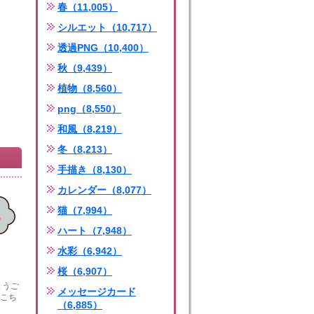
春（11,005）
シルエット（10,717）
透過PNG（10,400）
秋（9,439）
植物（8,560）
png（8,550）
和風（8,219）
冬（8,213）
手描き（8,130）
カレンダー（8,077）
猫（7,994）
ハート（7,948）
水彩（6,942）
桜（6,907）
とうご
メッセージカード
⠀こち
（6,885）