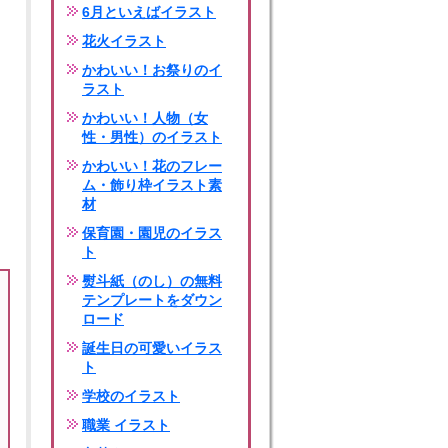
6月といえばイラスト
花火イラスト
かわいい！お祭りのイ
ラスト
かわいい！人物（女
性・男性）のイラスト
かわいい！花のフレー
ム・飾り枠イラスト素
材
保育園・園児のイラス
ト
熨斗紙（のし）の無料
テンプレートをダウン
ロード
誕生日の可愛いイラス
ト
学校のイラスト
職業 イラスト