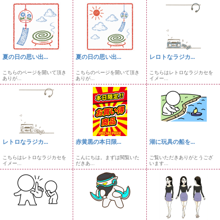
夏の日の思い出...
夏の日の思い出...
レロトなラジカ...
こちらのページを開いて頂き
こちらのページを開いて頂き
こちらはレトロなラジカセを
ありが...
ありが...
イメー...
レトロなラジカ...
赤黄黒の本日限...
湖に玩具の船を...
こちらはレトロなラジカセを
こんにちは。まずは閲覧いた
ご覧いただきありがとうござ
イメー...
だきあ...
います...