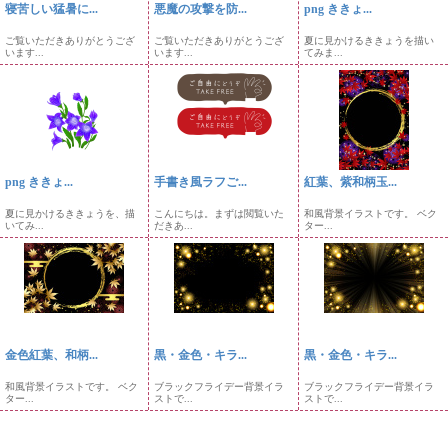
寝苦しい猛暑に...
悪魔の攻撃を防...
png ききょ...
ご覧いただきありがとうござ
ご覧いただきありがとうござ
夏に見かけるききょうを描い
います...
います...
てみま...
png ききょ...
手書き風ラフご...
紅葉、紫和柄玉...
夏に見かけるききょうを、描
こんにちは。まずは閲覧いた
和風背景イラストです。 ベク
いてみ...
だきあ...
ター...
金色紅葉、和柄...
黒・金色・キラ...
黒・金色・キラ...
和風背景イラストです。 ベク
ブラックフライデー背景イラ
ブラックフライデー背景イラ
ター...
ストで...
ストで...