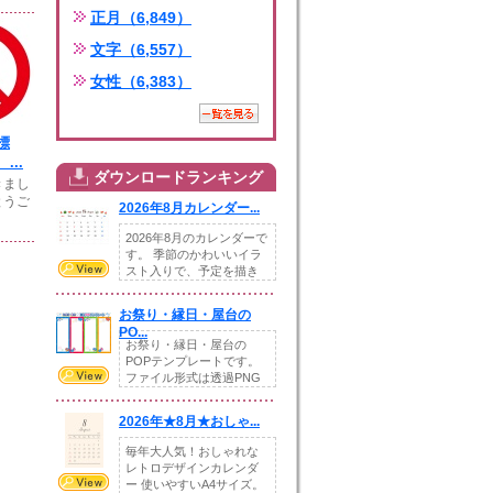
正月（6,849）
文字（6,557）
女性（6,383）
標
...
ダウンロードランキング
きまし
とうご
2026年8月カレンダー...
2026年8月のカレンダーで
す。 季節のかわいいイラ
スト入りで、予定を描き
込めるスペ...
お祭り・縁日・屋台の
PO...
お祭り・縁日・屋台の
POPテンプレートです。
ファイル形式は透過PNG
です。---太め...
2026年★8月★おしゃ...
毎年大人気！おしゃれな
レトロデザインカレンダ
ー 使いやすいA4サイズ。