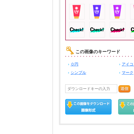
この画像のキーワード
０円
アイコ
シンプル
マーク
送信