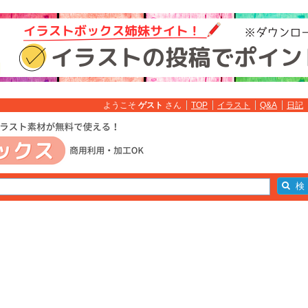
ようこそ
ゲスト
さん
TOP
イラスト
Q&A
日記