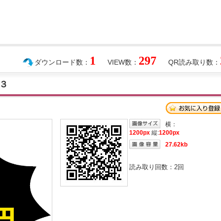
1
297
ダウンロード数：
VIEW数：
QR読み取り数：
３
横：
1200px
縦:
1200px
27.62kb
読み取り回数：
2
回