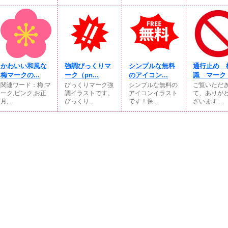
かわいい和風な
強調びっくりマ
シンプルな無料
通行止め 
梅マークの...
ーク（pn...
のアイコン...
識 マーク 
関連ワード：梅,マ
びっくりマーク強
シンプルな無料の
ご覧いただ
ーク,ピンク,お正
調イラストです。
アイコンイラスト
て、ありが
月,...
びっくり...
です！保...
ざいます...