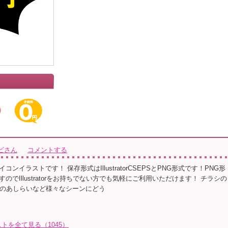
ビさん
コメントする
ンイラストです！ 保存形式はIllustratorCSEPSとPNG形式です！PNG形
のでIllustratorをお持ちでない方でも気軽にご利用いただけます！ チラシの
Sのあしらいなど様々なシーンにどう
トを全て見る（1045）