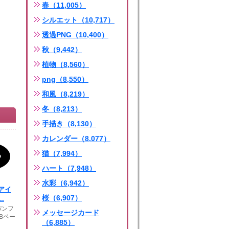
春（11,005）
シルエット（10,717）
透過PNG（10,400）
秋（9,442）
植物（8,560）
png（8,550）
和風（8,219）
冬（8,213）
手描き（8,130）
カレンダー（8,077）
猫（7,994）
ハート（7,948）
水彩（6,942）
アイ
桜（6,907）
.
パンフ
メッセージカード
Bペー
（6,885）