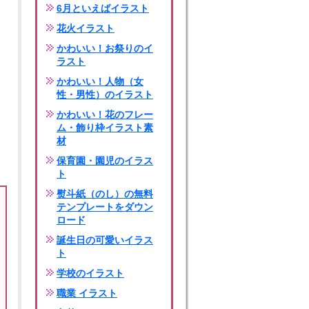
6月といえばイラスト
花火イラスト
かわいい！お祭りのイ
ラスト
かわいい！人物（女
性・男性）のイラスト
かわいい！花のフレー
ム・飾り枠イラスト素
材
保育園・園児のイラス
ト
熨斗紙（のし）の無料
テンプレートをダウン
ロード
誕生日の可愛いイラス
ト
学校のイラスト
職業 イラスト