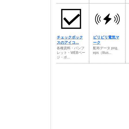
チェックボック
ビリビリ電気マ
スのアイコ...
ーク
各種資料・パンフ
配布データ png,
レット・WEBペー
eps（Illus...
ジ・ポ...