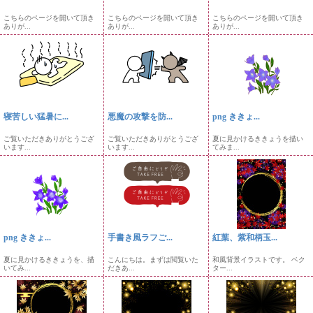
こちらのページを開いて頂き
こちらのページを開いて頂き
こちらのページを開いて頂き
ありが...
ありが...
ありが...
寝苦しい猛暑に...
悪魔の攻撃を防...
png ききょ...
ご覧いただきありがとうござ
ご覧いただきありがとうござ
夏に見かけるききょうを描い
います...
います...
てみま...
png ききょ...
手書き風ラフご...
紅葉、紫和柄玉...
夏に見かけるききょうを、描
こんにちは。まずは閲覧いた
和風背景イラストです。 ベク
いてみ...
だきあ...
ター...