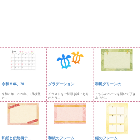
令和８年、20...
グラデーション...
和風グリーンの...
令和８年、2026年、9月横型
イラストをご覧頂き誠にあり
こちらのページを開いて頂き
カ...
がとう...
ありが...
和紙と伝統柄テ...
和紙のフレーム
縦のフレーム