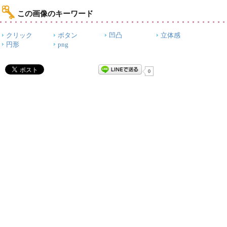
この画像のキーワード
クリック
ボタン
凹凸
立体感
円形
png
0