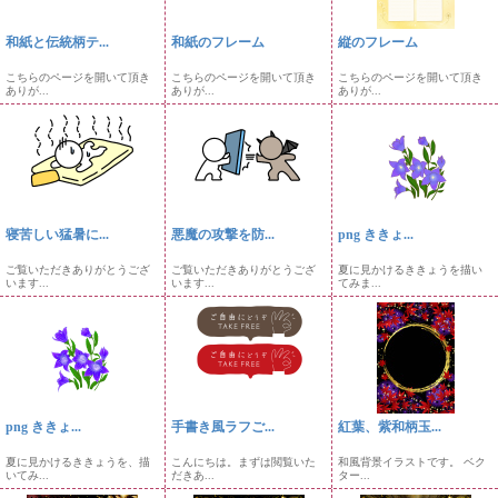
和紙と伝統柄テ...
和紙のフレーム
縦のフレーム
こちらのページを開いて頂き
こちらのページを開いて頂き
こちらのページを開いて頂き
ありが...
ありが...
ありが...
寝苦しい猛暑に...
悪魔の攻撃を防...
png ききょ...
ご覧いただきありがとうござ
ご覧いただきありがとうござ
夏に見かけるききょうを描い
います...
います...
てみま...
png ききょ...
手書き風ラフご...
紅葉、紫和柄玉...
夏に見かけるききょうを、描
こんにちは。まずは閲覧いた
和風背景イラストです。 ベク
いてみ...
だきあ...
ター...