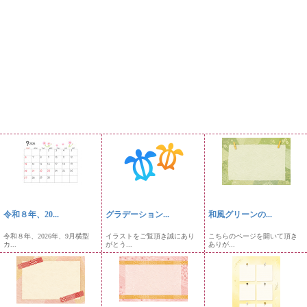
令和８年、20...
グラデーション...
和風グリーンの...
令和８年、2026年、9月横型
イラストをご覧頂き誠にあり
こちらのページを開いて頂き
カ...
がとう...
ありが...