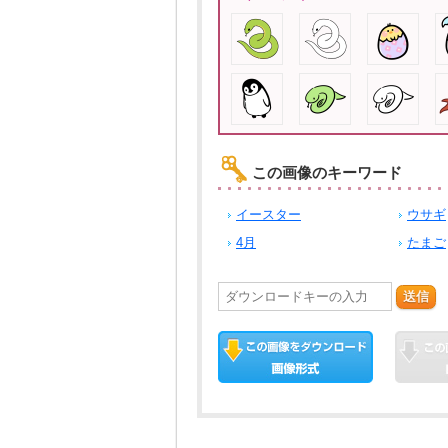
この画像のキーワード
イースター
ウサギ
4月
たまご
送信