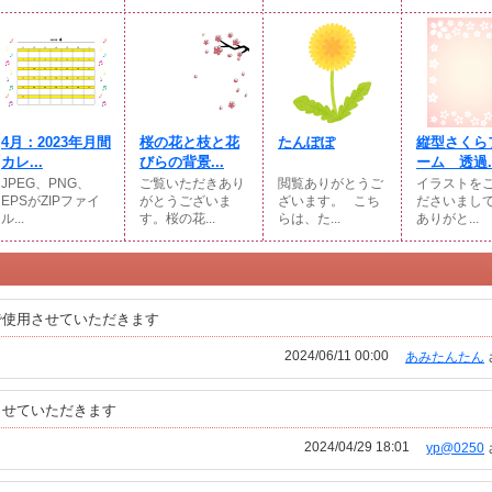
4月：2023年月間
桜の花と枝と花
たんぽぽ
縦型さくら
カレ...
びらの背景...
ーム 透過..
JPEG、PNG、
ご覧いただきあり
閲覧ありがとうご
イラストを
EPSがZIPファイ
がとうございま
ざいます。⠀こち
ださいまし
ル...
す。桜の花...
らは、た...
ありがと...
で使用させていただきます
2024/06/11 00:00
あみたんたん
させていただきます
2024/04/29 18:01
yp@0250