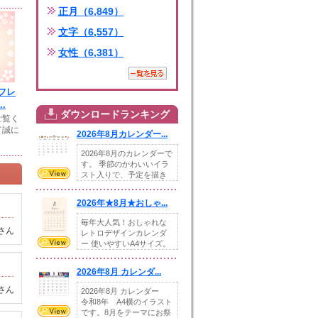
正月（6,849）
文字（6,557）
女性（6,381）
フレ
.
ダウンロードランキング
ご覧く
て誠に
2026年8月カレンダー...
2026年8月のカレンダーで
す。 季節のかわいいイラ
スト入りで、予定を描き
込めるスペ...
2026年★8月★おしゃ...
毎年大人気！おしゃれな
さん
レトロデザインカレンダ
ー 使いやすいA4サイズ。
illust...
2026年8月 カレンダ...
さん
2026年8月 カレンダー
令和8年 A4横のイラスト
です。8月をテーマにお祭