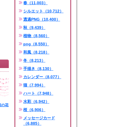
春（11,003）
シルエット（10,712）
透過PNG（10,400）
秋（9,439）
植物（8,560）
png（8,550）
和風（8,218）
冬（8,213）
手描き（8,130）
カレンダー（8,077）
猫（7,994）
ハート（7,948）
水彩（6,942）
桜の花
桜（6,906）
ng
メッセージカード
（6,885）