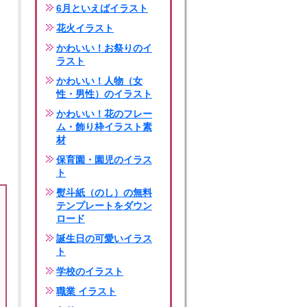
6月といえばイラスト
花火イラスト
かわいい！お祭りのイ
ラスト
かわいい！人物（女
性・男性）のイラスト
かわいい！花のフレー
ム・飾り枠イラスト素
材
保育園・園児のイラス
ト
熨斗紙（のし）の無料
テンプレートをダウン
ロード
誕生日の可愛いイラス
ト
学校のイラスト
職業 イラスト