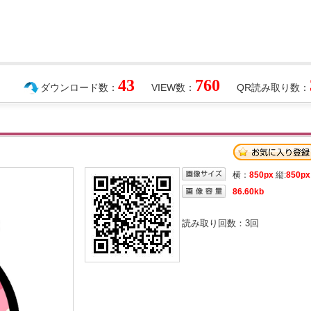
43
760
ダウンロード数：
VIEW数：
QR読み取り数：
横：
850px
縦:
850px
86.60kb
読み取り回数：
3
回