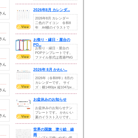
りの提...
2026年8月 カレンダ...
さん
2026年8月 カレンダー
二色のアイコン 令和8
年 A4横のイラストで
す。8月をテ...
さん
お祭り・縁日・屋台の
PO...
お祭り・縁日・屋台の
POPテンプレートです。
ファイル形式は透過PNG
です。---太め...
さん
2026年 8月 かわい...
2026年（令和8年）8月の
カレンダーです。 サイ
ズ：横1480px 縦1047px...
さん
お盆休みのお知らせ
お盆休みのお知らせテン
プレートです。 かわいい
さん
夏のイラスト入りです。
休業日の日付けを...
世界の国旗 塗り絵 線
画
シンプルで使いやすい世