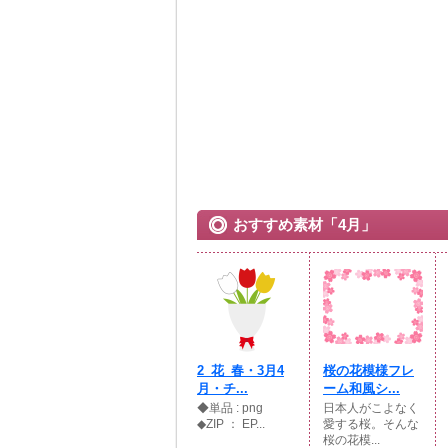
おすすめ素材「4月」
2_花_春・3月4
桜の花模様フレ
月・チ...
ーム和風シ...
◆単品 : png
日本人がこよなく
◆ZIP ： EP...
愛する桜。そんな
桜の花模...