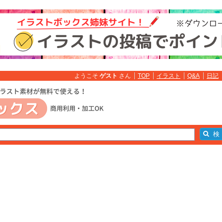
ようこそ
ゲスト
さん
TOP
イラスト
Q&A
日記