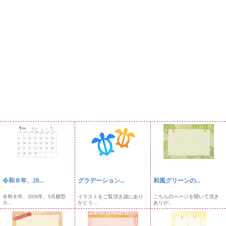
令和８年、20...
グラデーション...
和風グリーンの...
令和８年、2026年、9月横型
イラストをご覧頂き誠にあり
こちらのページを開いて頂き
カ...
がとう...
ありが...