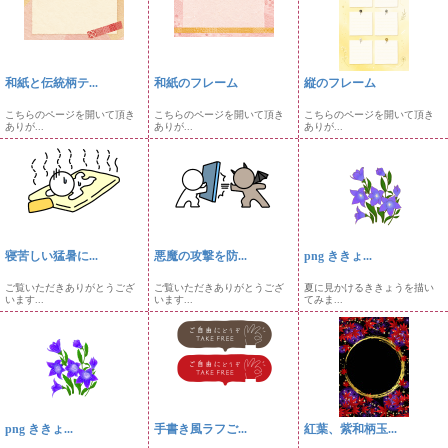
和紙と伝統柄テ...
和紙のフレーム
縦のフレーム
こちらのページを開いて頂き
こちらのページを開いて頂き
こちらのページを開いて頂き
ありが...
ありが...
ありが...
寝苦しい猛暑に...
悪魔の攻撃を防...
png ききょ...
ご覧いただきありがとうござ
ご覧いただきありがとうござ
夏に見かけるききょうを描い
います...
います...
てみま...
png ききょ...
手書き風ラフご...
紅葉、紫和柄玉...