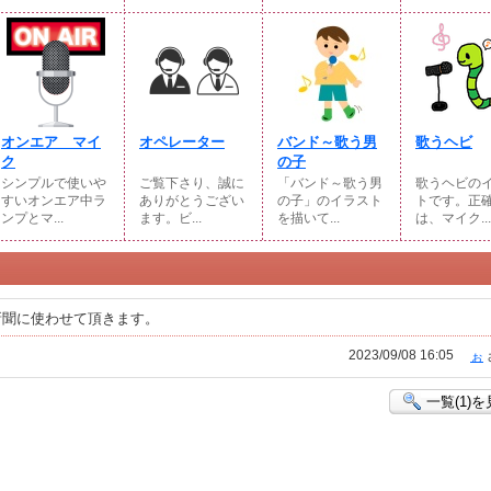
オンエア マイ
オペレーター
バンド～歌う男
歌うヘビ
ク
の子
シンプルで使いや
ご覧下さり、誠に
「バンド～歌う男
歌うヘビの
すいオンエア中ラ
ありがとうござい
の子」のイラスト
トです。正
ンプとマ...
ます。ビ...
を描いて...
は、マイク...
新聞に使わせて頂きます。
2023/09/08 16:05
ぉ
一覧(1)