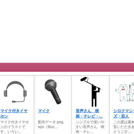
マイク付きイヤ
マイク
音声さん 映
シロクマシ
ホン
画・テレビ・...
ズ・芸人
マイク付きイヤホ
配布データ png,
シンプルで使いや
この度は素
ンのイラストで
eps（Illus...
すい音声さん 映
覧いただき
す。いろい...
画・テレ...
とうござ...