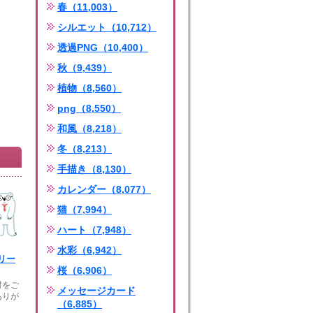
春（11,003）
シルエット（10,712）
透過PNG（10,400）
秋（9,439）
植物（8,560）
png（8,550）
和風（8,218）
冬（8,213）
手描き（8,130）
カレンダー（8,077）
猫（7,994）
ハート（7,948）
水彩（6,942）
リー
桜（6,906）
材をご
メッセージカード
ありが
（6,885）