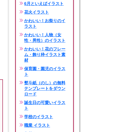
6月といえばイラスト
花火イラスト
かわいい！お祭りのイ
ラスト
かわいい！人物（女
性・男性）のイラスト
かわいい！花のフレー
ム・飾り枠イラスト素
材
保育園・園児のイラス
ト
熨斗紙（のし）の無料
テンプレートをダウン
ロード
誕生日の可愛いイラス
ト
学校のイラスト
職業 イラスト