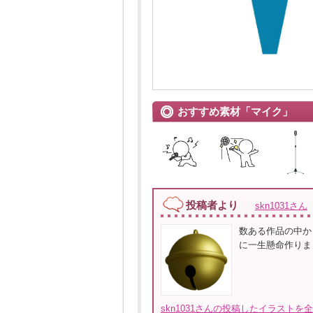
おすすめ素材「マイク」
投稿者より
skn1031さん
数ある作品の中か
に一生懸命作りま
skn1031さんの投稿したイラストを全