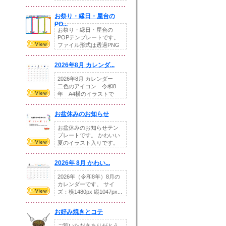
りの提...
お祭り・縁日・屋台の
PO...
お祭り・縁日・屋台の
POPテンプレートです。
ファイル形式は透過PNG
です。---太め...
2026年8月 カレンダ...
2026年8月 カレンダー
二色のアイコン 令和8
年 A4横のイラストで
す。8月をテ...
お盆休みのお知らせ
お盆休みのお知らせテン
プレートです。 かわいい
夏のイラスト入りです。
休業日の日付けを...
2026年 8月 かわい...
2026年（令和8年）8月の
カレンダーです。 サイ
ズ：横1480px 縦1047px...
お好み焼きとコテ
ご覧いただきありがとう