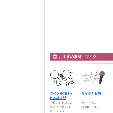
おすすめ素材「マイク」
マイクを向けら
マイクと音符
れる棒人間
ご覧いただきあり
zipデータ内
がとうございま
容:eps, jpg, p...
す。シンプ...