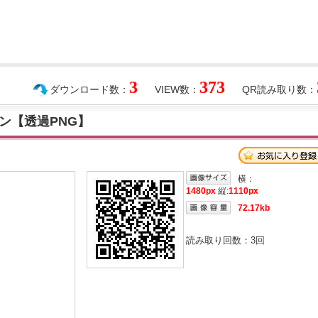
3
373
ダウンロード数：
VIEW数：
QR読み取り数：
ン【透過PNG】
横：
1480px
縦:
1110px
72.17kb
読み取り回数：
3
回