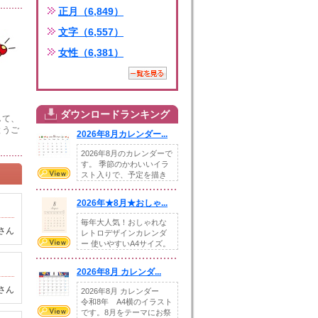
正月（6,849）
文字（6,557）
女性（6,381）
ダウンロードランキング
して、
とうご
2026年8月カレンダー...
2026年8月のカレンダーで
す。 季節のかわいいイラ
スト入りで、予定を描き
込めるスペ...
2026年★8月★おしゃ...
毎年大人気！おしゃれな
さん
レトロデザインカレンダ
ー 使いやすいA4サイズ。
illust...
2026年8月 カレンダ...
さん
2026年8月 カレンダー
令和8年 A4横のイラスト
です。8月をテーマにお祭