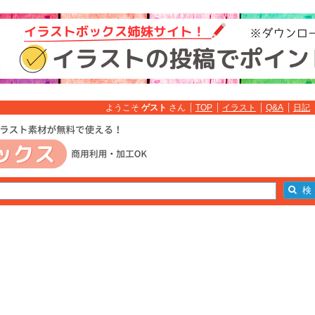
ようこそ
ゲスト
さん
TOP
イラスト
Q&A
日記