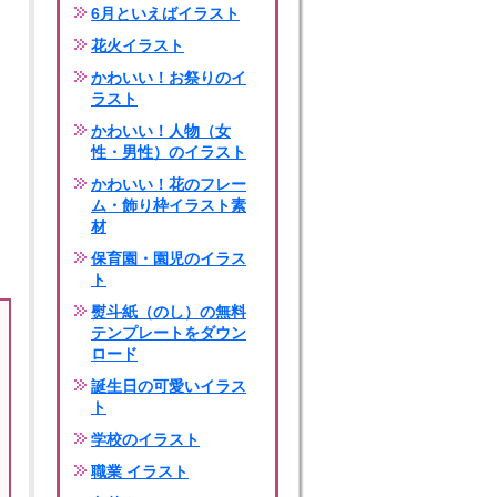
6月といえばイラスト
花火イラスト
かわいい！お祭りのイ
ラスト
かわいい！人物（女
性・男性）のイラスト
かわいい！花のフレー
ム・飾り枠イラスト素
材
保育園・園児のイラス
ト
熨斗紙（のし）の無料
テンプレートをダウン
ロード
誕生日の可愛いイラス
ト
学校のイラスト
職業 イラスト