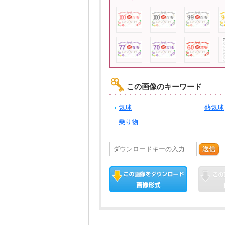
この画像のキーワード
気球
熱気球
乗り物
送信