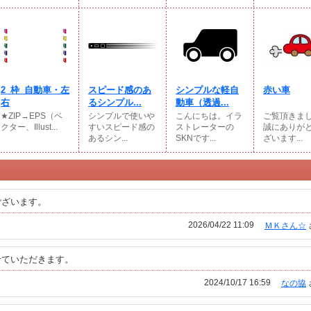
2_枠_自動車・左
スピード感のあ
シンプルな軽自
赤い車
右
るシンプル...
動車（透過...
★ZIP→EPS（ベ
シンプルで使いや
こんにちは。イラ
ご覧頂きま
クター、Illust...
すいスピード感の
ストレーターの
誠にありが
あるシン...
SKNです...
ざいます...
ございます。
2026/04/22 11:09
ＭＫさん☆
せていただきます。
2024/10/17 16:59
なの協