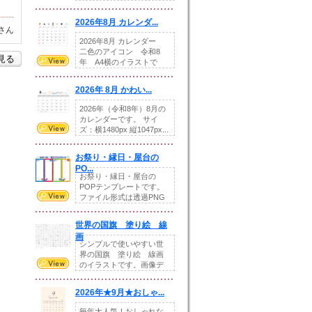
りの提...
2026年8月 カレンダ...
さん
2026年8月 カレンダー
二色のアイコン 令和8
を見る
年 A4横のイラストで
す。8月をテ...
2026年 8月 かわい...
2026年（令和8年）8月の
カレンダーです。 サイ
ズ：横1480px 縦1047px...
お祭り・縁日・屋台の
PO...
お祭り・縁日・屋台の
POPテンプレートです。
ファイル形式は透過PNG
です。---太め...
世界の国旗 塗り絵 線
画
シンプルで使いやすい世
界の国旗 塗り絵 線画
のイラストです。画像デ
ータとEPSデータ...
2026年★9月★おしゃ...
毎年大人気！おしゃれな