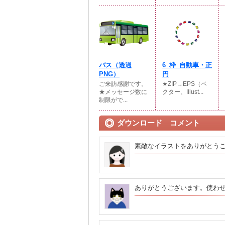
バス（透過
6_枠_自動車・正
PNG）
円
ご来訪感謝です。
★ZIP→EPS（ベ
★メッセージ数に
クター、Illust...
制限がで...
ダウンロード コメント
素敵なイラストをありがとう
ありがとうございます。使わ