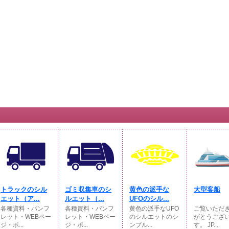
トラックのシル
ゴミ収集車のシ
黄色の派手な
大型客船
エット（ア...
ルエット（...
UFOのシル...
各種資料・パンフ
各種資料・パンフ
黄色の派手なUFO
ご覧いただ
レット・WEBペー
レット・WEBペー
のシルエットのシ
がとうござ
ジ・ポ...
ジ・ポ...
ンプル...
す。 JP...