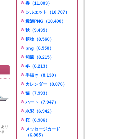
春（11,003）
シルエット（10,707）
透過PNG（10,400）
秋（9,435）
植物（8,560）
png（8,550）
和風（8,215）
冬（8,213）
手描き（8,130）
カレンダー（8,076）
猫（7,993）
ハート（7,947）
水彩（6,942）
桜（6,906）
きあり
メッセージカード
いま
（6,885）