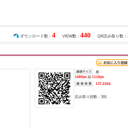
4
440
ダウンロード数：
VIEW数：
QR読み取り数：
横：
1480px
縦:
1110px
137.22kb
読み取り回数：
3
回