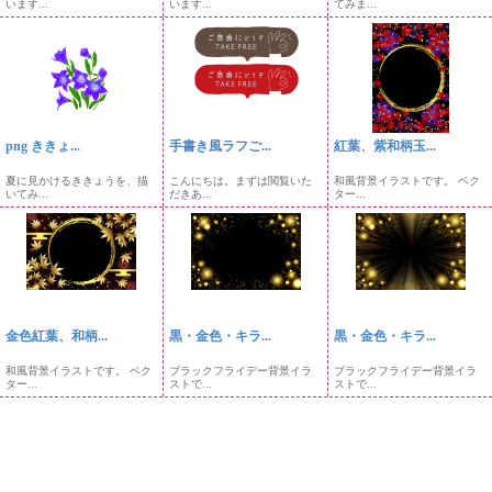
います...
います...
てみま...
png ききょ...
手書き風ラフご...
紅葉、紫和柄玉...
夏に見かけるききょうを、描
こんにちは。まずは閲覧いた
和風背景イラストです。 ベク
いてみ...
だきあ...
ター...
金色紅葉、和柄...
黒・金色・キラ...
黒・金色・キラ...
和風背景イラストです。 ベク
ブラックフライデー背景イラ
ブラックフライデー背景イラ
ター...
ストで...
ストで...