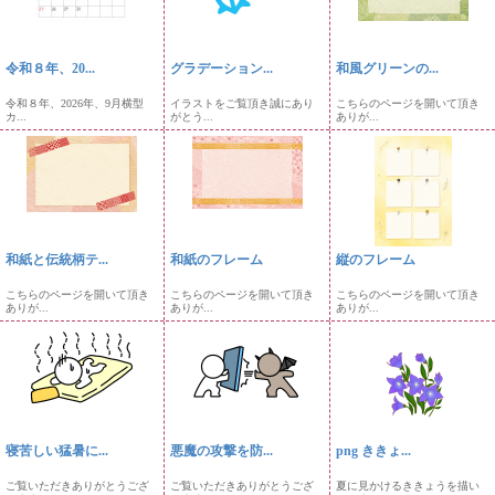
令和８年、20...
グラデーション...
和風グリーンの...
令和８年、2026年、9月横型
イラストをご覧頂き誠にあり
こちらのページを開いて頂き
カ...
がとう...
ありが...
和紙と伝統柄テ...
和紙のフレーム
縦のフレーム
こちらのページを開いて頂き
こちらのページを開いて頂き
こちらのページを開いて頂き
ありが...
ありが...
ありが...
寝苦しい猛暑に...
悪魔の攻撃を防...
png ききょ...
ご覧いただきありがとうござ
ご覧いただきありがとうござ
夏に見かけるききょうを描い