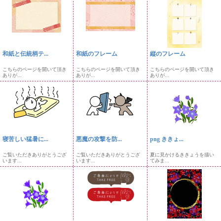
和紙と伝統柄テ...
和紙のフレーム
縦のフレーム
こちらのページを開いて頂き
こちらのページを開いて頂き
こちらのページを開いて頂き
ありが...
ありが...
ありが...
寝苦しい猛暑に...
悪魔の攻撃を防...
png ききょ...
ご覧いただきありがとうござ
ご覧いただきありがとうござ
夏に見かけるききょうを描い
います...
います...
てみま...