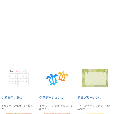
令和８年、20...
グラデーション...
和風グリーンの...
令和８年、2026年、9月横型
イラストをご覧頂き誠にあり
こちらのページを開いて頂き
カ...
がとう...
ありが...