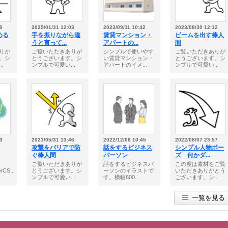
9
2025/01/31 12:03
2023/09/11 10:42
2023/08/30 12:12
める
手を振りながら違
賃貸マンション・
ビームを出す棒人
うと言って...
アパートの...
間
りが
ご覧いただきありが
シンプルで使いやす
ご覧いただきありが
。シ
とうございます。シ
い賃貸マンション・
とうございます。シ
.
ンプルで可愛い...
アパートのイメ...
ンプルで可愛い...
3
2023/05/31 13:46
2022/12/08 10:45
2022/08/07 23:57
攻撃をバリアで防
話をするビジネス
シンプル人物ポー
ぐ棒人間
パーソン
ズ 何かダ...
ご覧いただきありが
話をするビジネスパ
この度は素材をご覧
rCS...
とうございます。シ
ーソンのイラストで
いただきありがとう
ンプルで可愛い...
す。横幅600...
ございます。シ...
一覧を見る