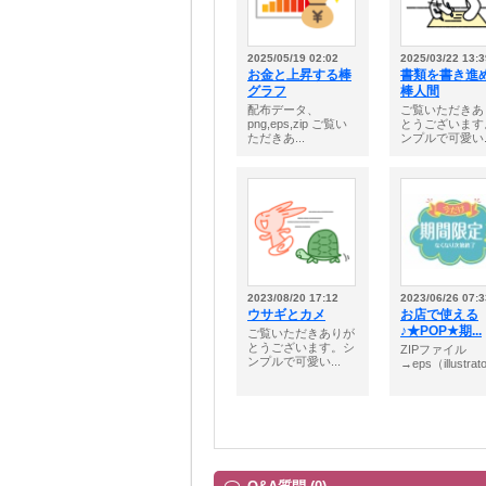
2025/05/19 02:02
2025/03/22 13:3
お金と上昇する棒
書類を書き進
グラフ
棒人間
配布データ、
ご覧いただきあ
png,eps,zip ご覧い
とうございます
ただきあ...
ンプルで可愛い..
2023/08/20 17:12
2023/06/26 07:3
ウサギとカメ
お店で使える
♪★POP★期...
ご覧いただきありが
とうございます。シ
ZIPファイル
ンプルで可愛い...
→eps（illustrato