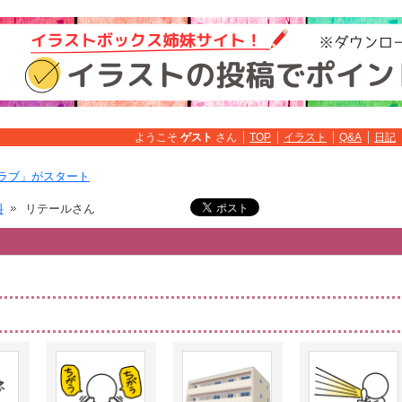
ようこそ
ゲスト
さん
TOP
イラスト
Q&A
日記
ラブ」がスタート
料
リテールさん