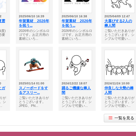
2
2025/06/10 16:39
2025/06/10 16:38
2025/04/09 12:47
夏雲
年賀素材 2026年
年賀素材 2026年
大喜びする2人の
を祝う...
を祝う...
棒人間
像度)
2026年のシンボルロ
2026年のシンボルロ
ご覧いただきありが
必要
ゴです。お正月用の
ゴです。お正月用の
とうございます。シ
素材にいろ...
素材にいろ...
ンプルで可愛い...
0
2025/01/14 01:00
2024/12/22 18:07
2024/11/24 10:00
とガ
スノーボードをす
踊るご機嫌な棒人
仲良しな大勢の棒
るアスリー...
間
人間
りが
ご覧いただきありが
ご覧いただきありが
ご覧いただきありが
。シ
とうございます。
とうございます。シ
とうございます。シ
.
JPEG、PN...
ンプルで可愛い...
ンプルで可愛い...
一覧を見る