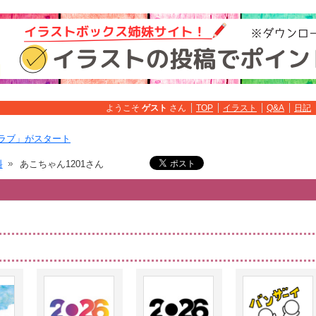
ようこそ
ゲスト
さん
TOP
イラスト
Q&A
日記
ラブ」がスタート
料
あこちゃん1201さん