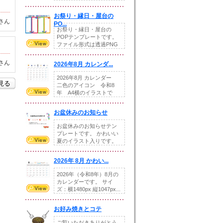
りの提...
お祭り・縁日・屋台の
さん
PO...
お祭り・縁日・屋台の
POPテンプレートです。
ファイル形式は透過PNG
です。---太め...
さん
2026年8月 カレンダ...
2026年8月 カレンダー
を見る
二色のアイコン 令和8
年 A4横のイラストで
す。8月をテ...
お盆休みのお知らせ
お盆休みのお知らせテン
プレートです。 かわいい
夏のイラスト入りです。
休業日の日付けを...
2026年 8月 かわい...
2026年（令和8年）8月の
カレンダーです。 サイ
ズ：横1480px 縦1047px...
お好み焼きとコテ
ご覧いただきありがとう