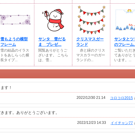
雪もようの横型
サンタ 雪だる
クリスマスガー
サンタとツ
フレーム
ま プレゼ...
ランド
のフレーム..
雪の結晶のイラス
閲覧ありがとうご
赤と緑のクリス
ご覧いただ
トをあしらった横
ざいます。 こちら
マスカラーのガー
てありがと
長タイプ...
は、雪...
ランドの...
います。...
きます！
2022/12/30 21:14
コロコロ2015
だきます。ありがとうございます。
2022/12/23 14:33
イイチャン77