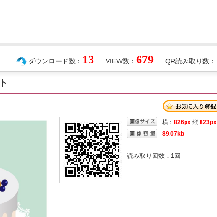
13
679
ダウンロード数：
VIEW数：
QR読み取り数：
ト
横：
826px
縦:
823px
89.07kb
読み取り回数：
1
回