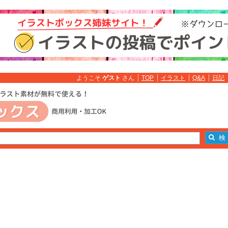
ようこそ
ゲスト
さん
TOP
イラスト
Q&A
日記