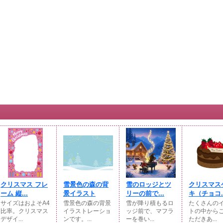
クリスマス フレ
雪景色の森の背
雪のロッジとツ
クリスマス
ーム 縦...
景イラスト
リーの前で...
キ（チョコ..
サイズはおよそA4
雪景色の森の背景
雪が降り積もるロ
たくさんの
比率。クリスマス
イラストレーショ
ッジ前で、マフラ
トの中から
デザイ...
ンです。...
ーを巻い...
ただきあ...