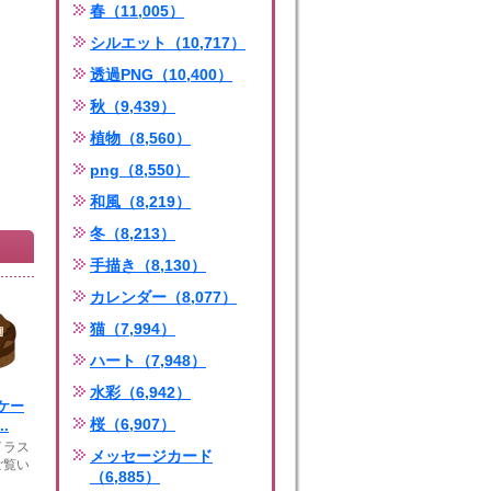
春（11,005）
シルエット（10,717）
透過PNG（10,400）
秋（9,439）
植物（8,560）
png（8,550）
和風（8,219）
冬（8,213）
手描き（8,130）
カレンダー（8,077）
猫（7,994）
ハート（7,948）
水彩（6,942）
ケー
桜（6,907）
.
イラス
メッセージカード
ご覧い
（6,885）