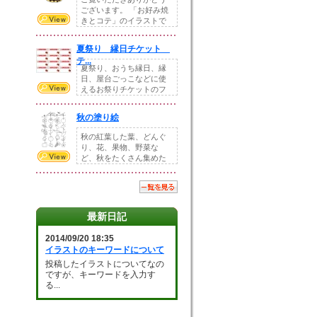
ございます。 「お好み焼
きとコテ」のイラストで
す。 ホームペー...
夏祭り 縁日チケット
テ...
夏祭り、おうち縁日、縁
日、屋台ごっこなどに使
えるお祭りチケットのフ
ォーマットです。Z...
秋の塗り絵
秋の紅葉した葉、どんぐ
り、花、果物、野菜な
ど、秋をたくさん集めた
塗り絵素材です。小さ...
最新日記
2014/09/20 18:35
イラストのキーワードについて
投稿したイラストについてなの
ですが、キーワードを入力す
る...