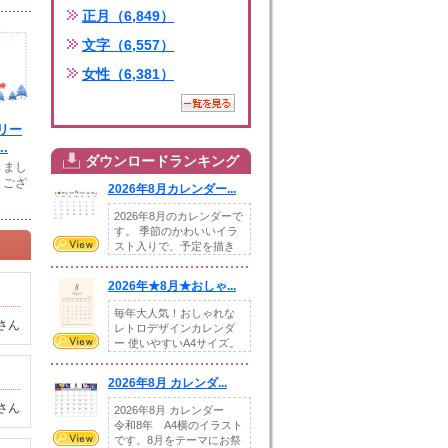
正月（6,849）
文字（6,557）
女性（6,381）
リー
.
ダウンロードランキング
きまし
うござ
2026年8月カレンダー...
2026年8月のカレンダーで
す。 季節のかわいいイラ
スト入りで、予定を描き
込めるスペ...
2026年★8月★おしゃ...
毎年大人気！おしゃれな
さん
レトロデザインカレンダ
ー 使いやすいA4サイズ。
illust...
2026年8月 カレンダ...
さん
2026年8月 カレンダー
令和8年 A4横のイラスト
です。8月をテーマにお祭