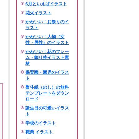
6月といえばイラスト
花火イラスト
かわいい！お祭りのイ
ラスト
かわいい！人物（女
性・男性）のイラスト
かわいい！花のフレー
ム・飾り枠イラスト素
材
保育園・園児のイラス
ト
熨斗紙（のし）の無料
テンプレートをダウン
ロード
誕生日の可愛いイラス
ト
学校のイラスト
職業 イラスト