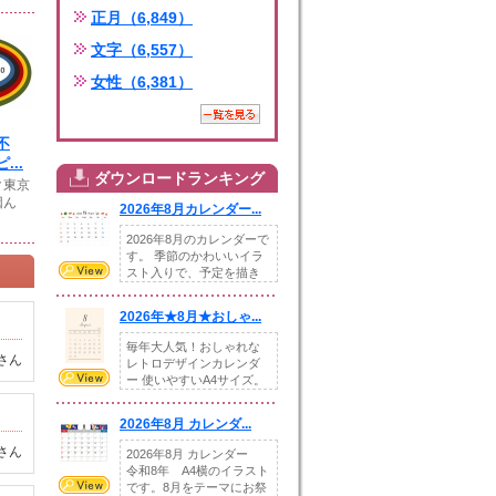
正月（6,849）
文字（6,557）
女性（6,381）
不
...
ダウンロードランキング
ク東京
因ん
2026年8月カレンダー...
2026年8月のカレンダーで
す。 季節のかわいいイラ
スト入りで、予定を描き
込めるスペ...
2026年★8月★おしゃ...
毎年大人気！おしゃれな
さん
レトロデザインカレンダ
ー 使いやすいA4サイズ。
illust...
2026年8月 カレンダ...
さん
2026年8月 カレンダー
令和8年 A4横のイラスト
です。8月をテーマにお祭