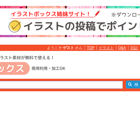
ようこそ
ゲスト
さん
TOP
イラスト
Q&A
日記