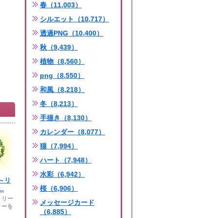
春（11,003）
シルエット（10,717）
透過PNG（10,400）
秋（9,439）
植物（8,560）
png（8,550）
和風（8,218）
冬（8,213）
手描き（8,130）
カレンダー（8,077）
猫（7,994）
ハート（7,948）
水彩（6,942）
～リ
桜（6,906）
.
～リー
メッセージカード
リーを
（6,885）