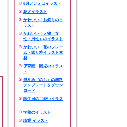
6月といえばイラスト
花火イラスト
かわいい！お祭りのイ
ラスト
かわいい！人物（女
性・男性）のイラスト
かわいい！花のフレー
ム・飾り枠イラスト素
材
保育園・園児のイラス
ト
熨斗紙（のし）の無料
テンプレートをダウン
ロード
誕生日の可愛いイラス
ト
学校のイラスト
職業 イラスト