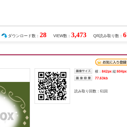
28
3,473
6
ダウンロード数：
VIEW数：
QR読み取り数：
横：
842px
縦:
604px
77.63kb
読み取り回数：
61
回