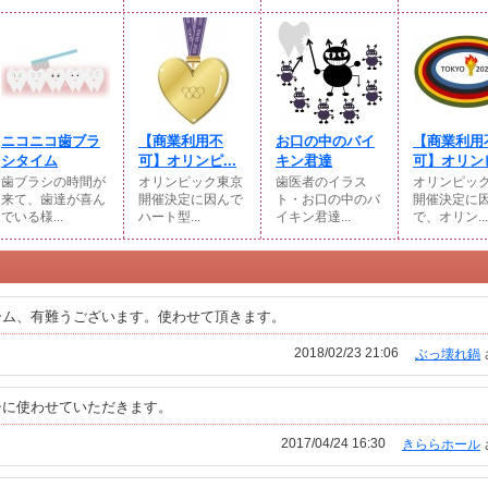
ニコニコ歯ブラ
【商業利用不
お口の中のバイ
【商業利用
シタイム
可】オリンピ...
キン君達
可】オリンピ
歯ブラシの時間が
オリンピック東京
歯医者のイラス
オリンピッ
来て、歯達が喜ん
開催決定に因んで
ト・お口の中のバ
開催決定に
でいる様...
ハート型...
イキン君達...
で、オリン...
ーム、有難うございます。使わせて頂きます。
2018/02/23 21:06
ぶっ壊れ鍋
シに使わせていただきます。
2017/04/24 16:30
きららホール