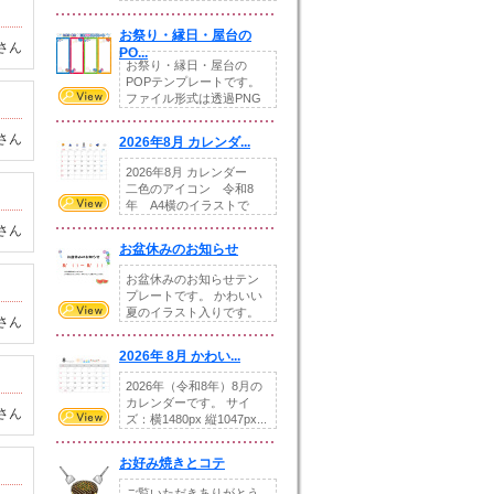
りの提...
お祭り・縁日・屋台の
さん
PO...
お祭り・縁日・屋台の
POPテンプレートです。
ファイル形式は透過PNG
です。---太め...
さん
2026年8月 カレンダ...
2026年8月 カレンダー
二色のアイコン 令和8
年 A4横のイラストで
す。8月をテ...
さん
お盆休みのお知らせ
お盆休みのお知らせテン
プレートです。 かわいい
夏のイラスト入りです。
さん
休業日の日付けを...
2026年 8月 かわい...
2026年（令和8年）8月の
カレンダーです。 サイ
さん
ズ：横1480px 縦1047px...
お好み焼きとコテ
ご覧いただきありがとう