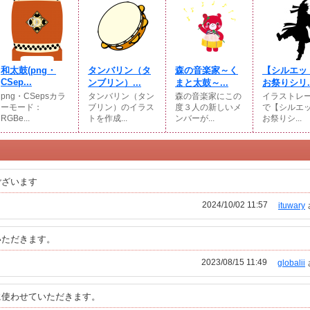
和太鼓(png・
タンバリン（タ
森の音楽家～く
【シルエッ
CSep...
ンブリン）...
まと太鼓～...
お祭りシリ..
png・CSepsカラ
タンバリン（タン
森の音楽家にこの
イラストレ
ーモード：
ブリン）のイラス
度３人の新しいメ
で【シルエ
RGBe...
トを作成...
ンバーが...
お祭りシ...
ございます
2024/10/02 11:57
ituwary
いただきます。
2023/08/15 11:49
globalii
に使わせていただきます。