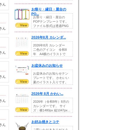
りの提...
さん
お祭り・縁日・屋台の
PO...
お祭り・縁日・屋台の
POPテンプレートです。
ファイル形式は透過PNG
さん
です。---太め...
2026年8月 カレンダ...
2026年8月 カレンダー
二色のアイコン 令和8
さん
年 A4横のイラストで
す。8月をテ...
お盆休みのお知らせ
お盆休みのお知らせテン
さん
プレートです。 かわいい
夏のイラスト入りです。
休業日の日付けを...
2026年 8月 かわい...
さん
2026年（令和8年）8月の
カレンダーです。 サイ
ズ：横1480px 縦1047px...
お好み焼きとコテ
さん
ご覧いただきありがとう