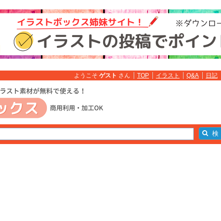
ようこそ
ゲスト
さん
TOP
イラスト
Q&A
日記