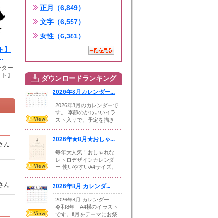
正月（6,849）
文字（6,557）
女性（6,381）
ト】
.
ーター
ット】
ダウンロードランキング
2026年8月カレンダー...
2026年8月のカレンダーで
す。 季節のかわいいイラ
スト入りで、予定を描き
込めるスペ...
2026年★8月★おしゃ...
さん
毎年大人気！おしゃれな
レトロデザインカレンダ
ー 使いやすいA4サイズ。
illust...
さん
2026年8月 カレンダ...
2026年8月 カレンダー
令和8年 A4横のイラスト
です。8月をテーマにお祭