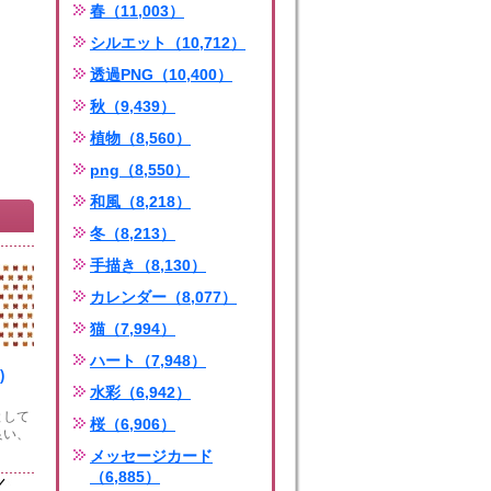
春（11,003）
シルエット（10,712）
透過PNG（10,400）
秋（9,439）
植物（8,560）
png（8,550）
和風（8,218）
冬（8,213）
手描き（8,130）
カレンダー（8,077）
猫（7,994）
ハート（7,948）
)
水彩（6,942）
として
桜（6,906）
良い、
メッセージカード
（6,885）