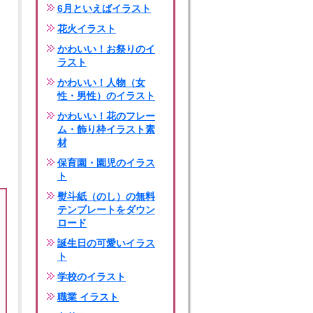
6月といえばイラスト
花火イラスト
かわいい！お祭りのイ
ラスト
かわいい！人物（女
性・男性）のイラスト
かわいい！花のフレー
ム・飾り枠イラスト素
材
保育園・園児のイラス
ト
熨斗紙（のし）の無料
テンプレートをダウン
ロード
誕生日の可愛いイラス
ト
学校のイラスト
職業 イラスト