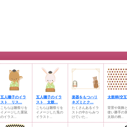
五人囃子のイラ
五人囃子のイラ
楽器をもつハリ
太鼓柄(交互
スト リス...
スト 太鼓...
ネズミとク...
こちらは雛祭りを
こちらは雛祭りを
たくさんあるイラ
背景や装飾
イメージした栗鼠
イメージした兎の
ストの中からみつ
使い勝手の
のイラス...
イラスト...
けていた...
太鼓の柄...