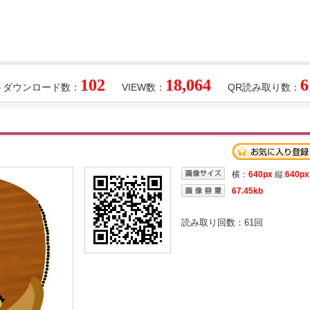
102
18,064
6
ダウンロード数：
VIEW数：
QR読み取り数：
横：
640px
縦:
640px
67.45kb
読み取り回数：
61
回