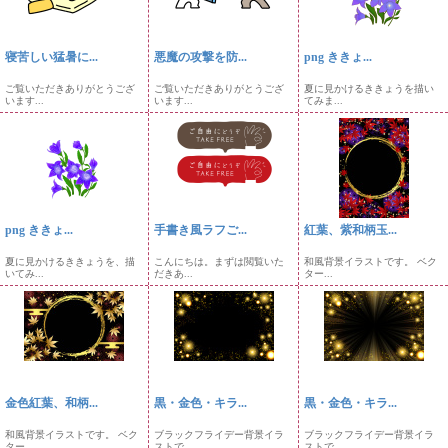
寝苦しい猛暑に...
悪魔の攻撃を防...
png ききょ...
ご覧いただきありがとうござ
ご覧いただきありがとうござ
夏に見かけるききょうを描い
います...
います...
てみま...
png ききょ...
手書き風ラフご...
紅葉、紫和柄玉...
夏に見かけるききょうを、描
こんにちは。まずは閲覧いた
和風背景イラストです。 ベク
いてみ...
だきあ...
ター...
金色紅葉、和柄...
黒・金色・キラ...
黒・金色・キラ...
和風背景イラストです。 ベク
ブラックフライデー背景イラ
ブラックフライデー背景イラ
ター...
ストで...
ストで...