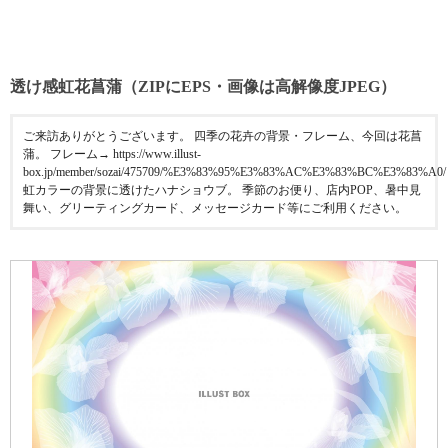
透け感虹花菖蒲（ZIPにEPS・画像は高解像度JPEG）
ご来訪ありがとうございます。 四季の花卉の背景・フレーム、今回は花菖
蒲。 フレーム→ https://www.illust-
box.jp/member/sozai/475709/%E3%83%95%E3%83%AC%E3%83%BC%E3%83%A0/
虹カラーの背景に透けたハナショウブ。 季節のお便り、店内POP、暑中見
舞い、グリーティングカード、メッセージカード等にご利用ください。