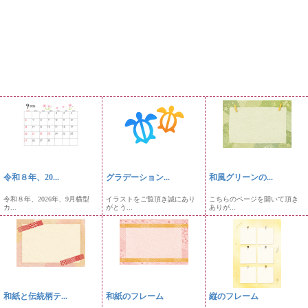
令和８年、20...
グラデーション...
和風グリーンの...
令和８年、2026年、9月横型
イラストをご覧頂き誠にあり
こちらのページを開いて頂き
カ...
がとう...
ありが...
和紙と伝統柄テ...
和紙のフレーム
縦のフレーム