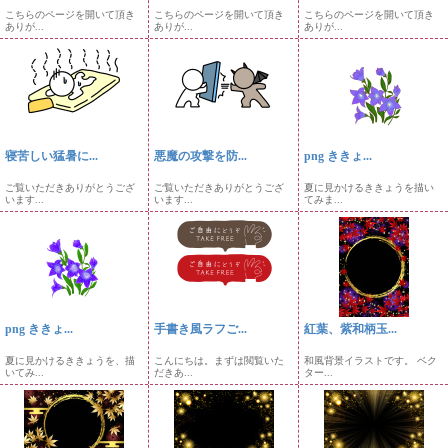
こちらのページを開いて頂き
こちらのページを開いて頂き
こちらのページを開いて頂き
ありが...
ありが...
ありが...
寝苦しい猛暑に...
悪魔の攻撃を防...
png ききょ...
ご覧いただきありがとうござ
ご覧いただきありがとうござ
夏に見かけるききょうを描い
います...
います...
てみま...
png ききょ...
手書き風ラフご...
紅葉、紫和柄玉...
夏に見かけるききょうを、描
こんにちは。まずは閲覧いた
和風背景イラストです。 ベク
いてみ...
だきあ...
ター...