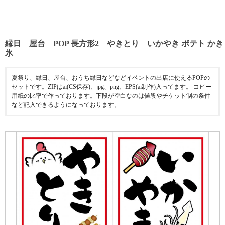
縁日 屋台 POP 長方形2 やきとり いかやき ポテト かき
氷
夏祭り、縁日、屋台、おうち縁日などなどイベントの出店に使えるPOPの
セットです。ZIPはai(CS保存)、jpg、png、EPS(ai制作)入ってます。 コピー
用紙の比率で作っております。下段が空白なのは値段やチケット制の条件
など記入できるようになっております。