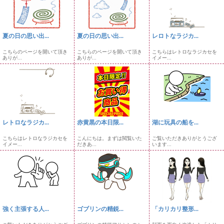
夏の日の思い出...
夏の日の思い出...
レロトなラジカ...
こちらのページを開いて頂き
こちらのページを開いて頂き
こちらはレトロなラジカセを
ありが...
ありが...
イメー...
レトロなラジカ...
赤黄黒の本日限...
湖に玩具の船を...
こちらはレトロなラジカセを
こんにちは。まずは閲覧いた
ご覧いただきありがとうござ
イメー...
だきあ...
います...
強く主張する人...
ゴブリンの精鋭...
「カリカリ整形...