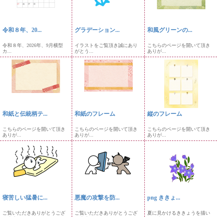
令和８年、20...
グラデーション...
和風グリーンの...
令和８年、2026年、9月横型
イラストをご覧頂き誠にあり
こちらのページを開いて頂き
カ...
がとう...
ありが...
和紙と伝統柄テ...
和紙のフレーム
縦のフレーム
こちらのページを開いて頂き
こちらのページを開いて頂き
こちらのページを開いて頂き
ありが...
ありが...
ありが...
寝苦しい猛暑に...
悪魔の攻撃を防...
png ききょ...
ご覧いただきありがとうござ
ご覧いただきありがとうござ
夏に見かけるききょうを描い