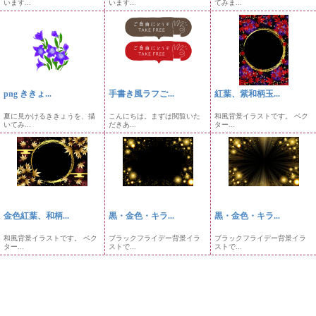
います...
います...
てみま...
png ききょ...
手書き風ラフご...
紅葉、紫和柄玉...
夏に見かけるききょうを、描
こんにちは。まずは閲覧いた
和風背景イラストです。 ベク
いてみ...
だきあ...
ター...
金色紅葉、和柄...
黒・金色・キラ...
黒・金色・キラ...
和風背景イラストです。 ベク
ブラックフライデー背景イラ
ブラックフライデー背景イラ
ター...
ストで...
ストで...