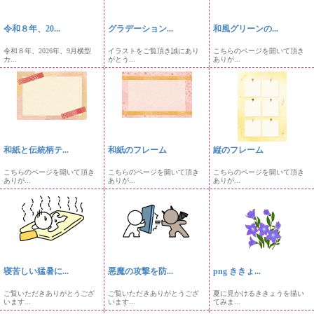
令和８年、20...
グラデーション...
和風グリーンの...
令和８年、2026年、9月横型
イラストをご覧頂き誠にあり
こちらのページを開いて頂き
カ...
がとう...
ありが...
和紙と伝統柄テ...
和紙のフレーム
縦のフレーム
こちらのページを開いて頂き
こちらのページを開いて頂き
こちらのページを開いて頂き
ありが...
ありが...
ありが...
寝苦しい猛暑に...
悪魔の攻撃を防...
png ききょ...
ご覧いただきありがとうござ
ご覧いただきありがとうござ
夏に見かけるききょうを描い
います...
います...
てみま...