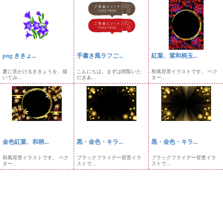
png ききょ...
手書き風ラフご...
紅葉、紫和柄玉...
夏に見かけるききょうを、描
こんにちは。まずは閲覧いた
和風背景イラストです。 ベク
いてみ...
だきあ...
ター...
金色紅葉、和柄...
黒・金色・キラ...
黒・金色・キラ...
和風背景イラストです。 ベク
ブラックフライデー背景イラ
ブラックフライデー背景イラ
ター...
ストで...
ストで...