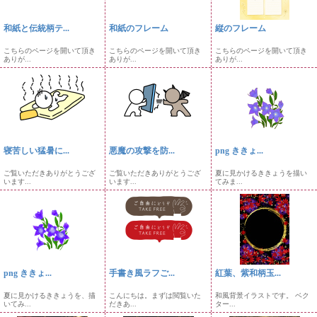
和紙と伝統柄テ...
和紙のフレーム
縦のフレーム
こちらのページを開いて頂き
こちらのページを開いて頂き
こちらのページを開いて頂き
ありが...
ありが...
ありが...
寝苦しい猛暑に...
悪魔の攻撃を防...
png ききょ...
ご覧いただきありがとうござ
ご覧いただきありがとうござ
夏に見かけるききょうを描い
います...
います...
てみま...
png ききょ...
手書き風ラフご...
紅葉、紫和柄玉...
夏に見かけるききょうを、描
こんにちは。まずは閲覧いた
和風背景イラストです。 ベク
いてみ...
だきあ...
ター...