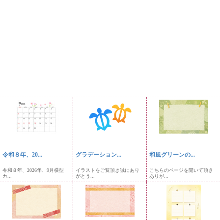
令和８年、20...
グラデーション...
和風グリーンの...
令和８年、2026年、9月横型
イラストをご覧頂き誠にあり
こちらのページを開いて頂き
カ...
がとう...
ありが...