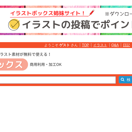
ようこそ
ゲスト
さん
TOP
イラスト
Q&A
日記