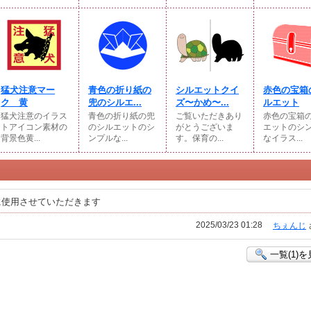
猛犬注意マー
青色の折り紙の
シルエットクイ
赤色の宝箱
ク 黄
兜のシルエ...
ズ〜かめ〜...
ルエット
猛犬注意のイラス
青色の折り紙の兜
ご覧いただきあり
赤色の宝箱
トアイコン素材の
のシルエットのシ
がとうございま
エットのシ
背景色黄...
ンプルな...
す。保育の...
なイラス...
に使用させていただきます
2025/03/23 01:28
ちぇんじ
一覧(1)