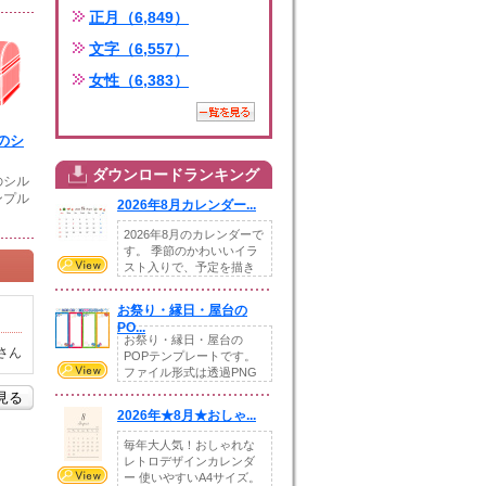
正月（6,849）
文字（6,557）
女性（6,383）
のシ
ダウンロードランキング
のシル
ンプル
2026年8月カレンダー...
2026年8月のカレンダーで
す。 季節のかわいいイラ
スト入りで、予定を描き
込めるスペ...
お祭り・縁日・屋台の
PO...
お祭り・縁日・屋台の
さん
POPテンプレートです。
ファイル形式は透過PNG
です。---太め...
を見る
2026年★8月★おしゃ...
毎年大人気！おしゃれな
レトロデザインカレンダ
ー 使いやすいA4サイズ。