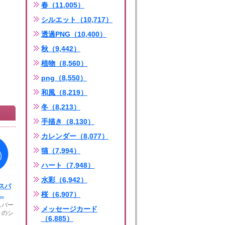
春（11,005）
シルエット（10,717）
透過PNG（10,400）
秋（9,442）
植物（8,560）
png（8,550）
和風（8,219）
冬（8,213）
手描き（8,130）
カレンダー（8,077）
猫（7,994）
ハート（7,948）
水彩（6,942）
スバ
桜（6,907）
.
スバー
メッセージカード
トのシ
（6,885）