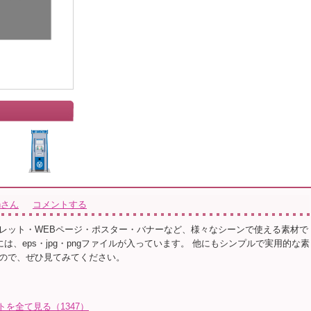
ionさん
コメントする
レット・WEBページ・ポスター・バナーなど、様々なシーンで使える素材で
ルには、eps・jpg・pngファイルが入っています。 他にもシンプルで実用的な素
ので、ぜひ見てみてください。
イラストを全て見る（1347）