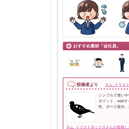
おすすめ素材「会社員」
投稿者より
ネム_イラス
シンプルで使いや
ポイント、web
性、ポーズ差分、
ネム_イラストボックスさんの投稿し