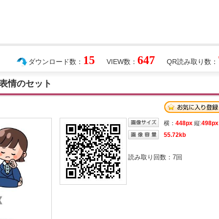
15
647
ダウンロード数：
VIEW数：
QR読み取り数：
表情のセット
横：
448px
縦:
498px
55.72kb
読み取り回数：
7
回