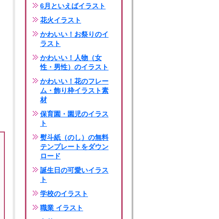
6月といえばイラスト
花火イラスト
かわいい！お祭りのイ
ラスト
かわいい！人物（女
性・男性）のイラスト
かわいい！花のフレー
ム・飾り枠イラスト素
材
保育園・園児のイラス
ト
熨斗紙（のし）の無料
テンプレートをダウン
ロード
誕生日の可愛いイラス
ト
学校のイラスト
職業 イラスト