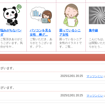
悩みがちなパン
パソコンを見る
困っているシニ
集中線
ダ
女性 棒グ...
ア女性
ご覧頂きありがと
ご覧いただき、あ
困っているシニア
こんにちは
うございます。気
りがとうございま
女性のイラストで
は閲覧いた
分がモヤ...
す。グラ...
す。ご覧...
りがとう...
ございます。
2025/12/01 20:25
マッツンじい
ございます。
2025/12/01 20:25
マッツンじい