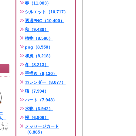
春（11,003）
シルエット（10,717）
透過PNG（10,400）
秋（9,439）
植物（8,560）
png（8,550）
和風（8,218）
冬（8,213）
手描き（8,130）
カレンダー（8,077）
猫（7,994）
ハート（7,948）
水彩（6,942）
ー
桜（6,906）
...
材をご
メッセージカード
ありが
（6,885）