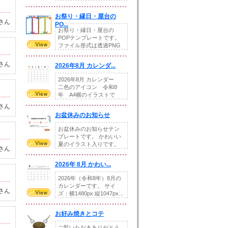
りの提...
お祭り・縁日・屋台の
さん
PO...
お祭り・縁日・屋台の
POPテンプレートです。
ファイル形式は透過PNG
です。---太め...
さん
2026年8月 カレンダ...
2026年8月 カレンダー
二色のアイコン 令和8
年 A4横のイラストで
す。8月をテ...
さん
お盆休みのお知らせ
お盆休みのお知らせテン
プレートです。 かわいい
夏のイラスト入りです。
さん
休業日の日付けを...
2026年 8月 かわい...
2026年（令和8年）8月の
カレンダーです。 サイ
さん
ズ：横1480px 縦1047px...
お好み焼きとコテ
ご覧いただきありがとう