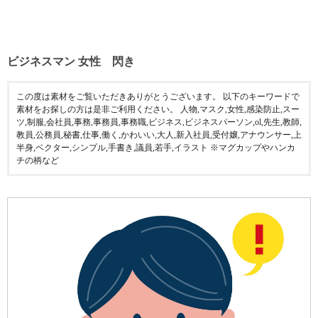
ビジネスマン 女性 閃き
この度は素材をご覧いただきありがとうございます。 以下のキーワードで
素材をお探しの方は是非ご利用ください。 人物,マスク,女性,感染防止,スー
ツ,制服,会社員,事務,事務員,事務職,ビジネス,ビジネスパーソン,ol,先生,教師,
教員,公務員,秘書,仕事,働く,かわいい,大人,新入社員,受付嬢,アナウンサー,上
半身,ベクター,シンプル,手書き,議員,若手,イラスト ※マグカップやハンカ
チの柄など