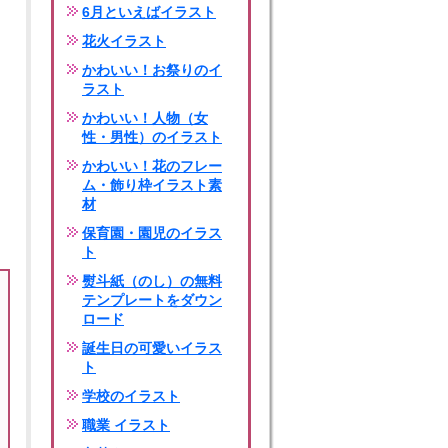
6月といえばイラスト
花火イラスト
かわいい！お祭りのイ
ラスト
かわいい！人物（女
性・男性）のイラスト
かわいい！花のフレー
ム・飾り枠イラスト素
材
保育園・園児のイラス
ト
熨斗紙（のし）の無料
テンプレートをダウン
ロード
誕生日の可愛いイラス
ト
学校のイラスト
職業 イラスト