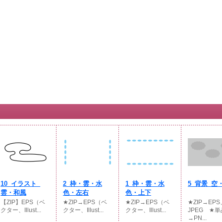
10_イラスト_
2_枠・雲・水
1_枠・雲・水
5_背景_空
雲・和風
色・左右
色・上下
【ZIP】EPS（ベ
★ZIP→EPS（ベ
★ZIP→EPS（ベ
★ZIP→EPS
クター、Illust...
クター、Illust...
クター、Illust...
JPEG ★単
→PN...