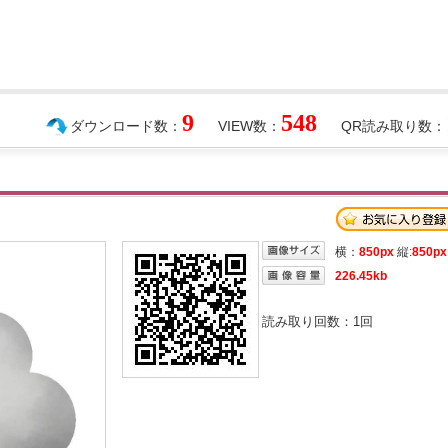
9
548
ダウンロード数：
VIEW数：
QR読み取り数：
横：
850px
縦:
850px
226.45kb
読み取り回数：
1
回