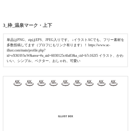
3_枠_温泉マーク・上下
単品はPNG、zipはEPS、JPEG入りです。 ↓イラストACでも、フリー素材を
多数投稿してます（プロフにもリンク有ります）！ https://www.ac-
illust.com/main/profile.php?
id=eXMAVhcW&area=#a_aid=6030125c4fa83&a_cid=b7c162f5 イラスト、かわ
いい、シンプル、ベクター、おしゃれ、可愛い