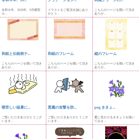
令和８年、20...
グラデーション...
和風グリーンの...
令和８年、2026年、9月横型
イラストをご覧頂き誠にあり
こちらのページを開いて頂き
カ...
がとう...
ありが...
和紙と伝統柄テ...
和紙のフレーム
縦のフレーム
こちらのページを開いて頂き
こちらのページを開いて頂き
こちらのページを開いて頂き
ありが...
ありが...
ありが...
寝苦しい猛暑に...
悪魔の攻撃を防...
png ききょ...
ご覧いただきありがとうござ
ご覧いただきありがとうござ
夏に見かけるききょうを描い
います...
います...
てみま...