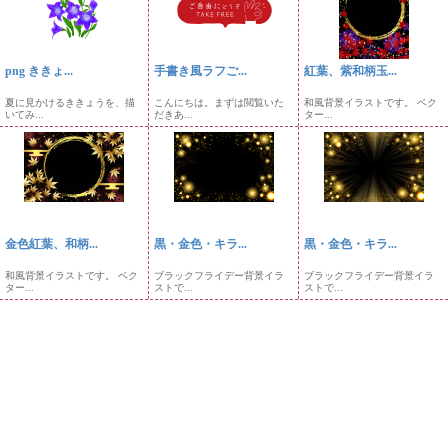
png ききょ...
手書き風ラフご...
紅葉、紫和柄玉...
夏に見かけるききょうを、描
こんにちは。まずは閲覧いた
和風背景イラストです。 ベク
いてみ...
だきあ...
ター...
金色紅葉、和柄...
黒・金色・キラ...
黒・金色・キラ...
和風背景イラストです。 ベク
ブラックフライデー背景イラ
ブラックフライデー背景イラ
ター...
ストで...
ストで...