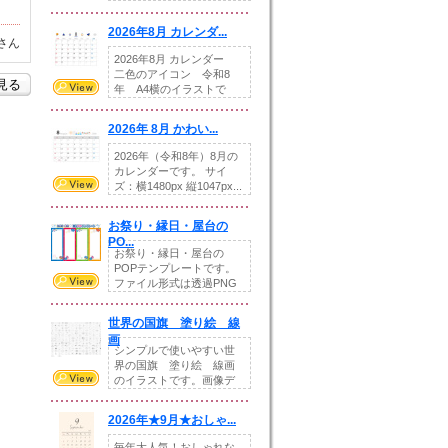
りの提...
2026年8月 カレンダ...
さん
2026年8月 カレンダー
二色のアイコン 令和8
を見る
年 A4横のイラストで
す。8月をテ...
2026年 8月 かわい...
2026年（令和8年）8月の
カレンダーです。 サイ
ズ：横1480px 縦1047px...
お祭り・縁日・屋台の
PO...
お祭り・縁日・屋台の
POPテンプレートです。
ファイル形式は透過PNG
です。---太め...
世界の国旗 塗り絵 線
画
シンプルで使いやすい世
界の国旗 塗り絵 線画
のイラストです。画像デ
ータとEPSデータ...
2026年★9月★おしゃ...
毎年大人気！おしゃれな