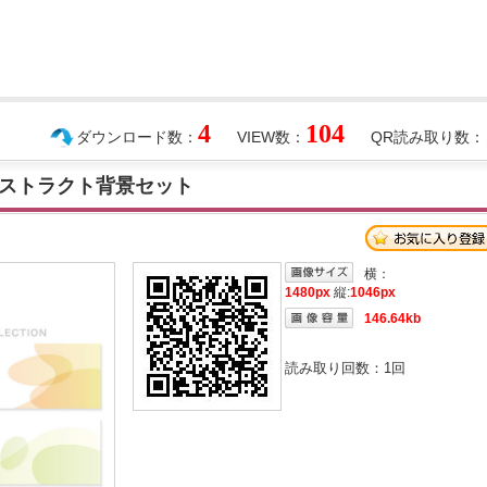
4
104
ダウンロード数：
VIEW数：
QR読み取り数：
ストラクト背景セット
横：
1480px
縦:
1046px
146.64kb
読み取り回数：
1
回