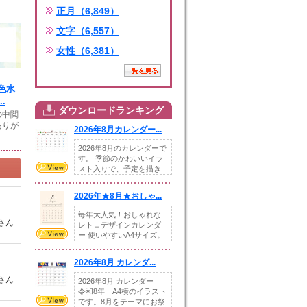
正月（6,849）
文字（6,557）
女性（6,381）
色水
.
ダウンロードランキング
の中閲
ありが
2026年8月カレンダー...
2026年8月のカレンダーで
す。 季節のかわいいイラ
スト入りで、予定を描き
込めるスペ...
2026年★8月★おしゃ...
毎年大人気！おしゃれな
さん
レトロデザインカレンダ
ー 使いやすいA4サイズ。
illust...
2026年8月 カレンダ...
さん
2026年8月 カレンダー
令和8年 A4横のイラスト
です。8月をテーマにお祭