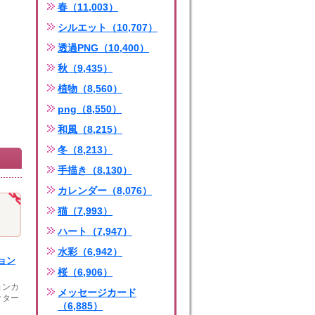
春（11,003）
シルエット（10,707）
透過PNG（10,400）
秋（9,435）
植物（8,560）
png（8,550）
和風（8,215）
冬（8,213）
手描き（8,130）
カレンダー（8,076）
猫（7,993）
ハート（7,947）
水彩（6,942）
ョン
桜（6,906）
ョンカ
メッセージカード
クター
（6,885）