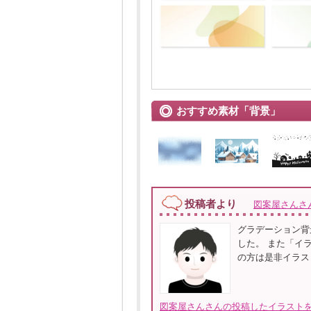
おすすめ素材「背景」
投稿者より
図案屋さんさ
グラデーション背
した。 また「イ
の方は是非イラストACを
図案屋さんさんの投稿したイラストを全