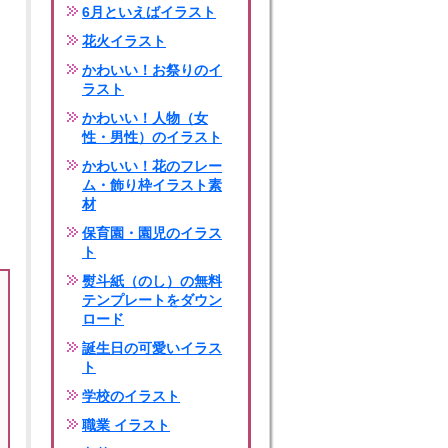
6月といえばイラスト
花火イラスト
かわいい！お祭りのイ
ラスト
かわいい！人物（女
性・男性）のイラスト
かわいい！花のフレー
ム・飾り枠イラスト素
材
保育園・園児のイラス
ト
熨斗紙（のし）の無料
テンプレートをダウン
ロード
誕生日の可愛いイラス
ト
学校のイラスト
職業 イラスト