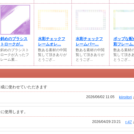
斜めのブラシス
水彩チェックフ
水彩チェックフ
ポップな配
トロークが...
レームオレ...
レームパー...
彩フレーム..
斜めのブラシスト
数ある素材の中閲
数ある素材の中閲
数ある素材
ロークが入ったフ
覧して頂きありが
覧して頂きありが
覧して頂き
レーム素...
とうござ...
とうござ...
とうござ...
作成に使わせていただきます
2026/06/02 11:05
kiiroitori
シに使用します。
2026/04/29 23:21
r-47