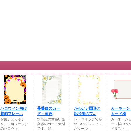
ハロウィン向け
蔓薔薇のカー
かわいい図形と
カーネーシ
装飾フレー...
ド・黄色
記号風のフ...
カード横
お菓子とカボチ
水彩風の黄色い蔓
レトロポップでか
カーネーシ
ャ、三角フラッグ
薔薇のカード素材
わいいメンフィス
ード横のベ
のハロウィ...
です。渋...
パターン...
イラスト...