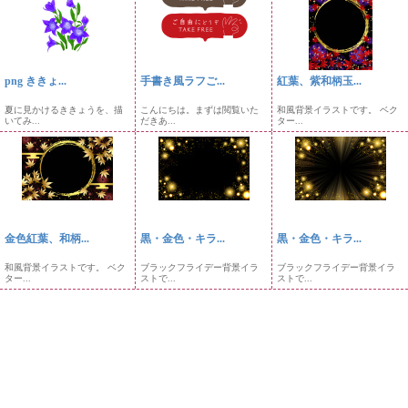
png ききょ...
手書き風ラフご...
紅葉、紫和柄玉...
夏に見かけるききょうを、描
こんにちは。まずは閲覧いた
和風背景イラストです。 ベク
いてみ...
だきあ...
ター...
金色紅葉、和柄...
黒・金色・キラ...
黒・金色・キラ...
和風背景イラストです。 ベク
ブラックフライデー背景イラ
ブラックフライデー背景イラ
ター...
ストで...
ストで...