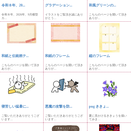
令和８年、20...
グラデーション...
和風グリーンの...
令和８年、2026年、9月横型
イラストをご覧頂き誠にあり
こちらのページを開いて頂き
カ...
がとう...
ありが...
和紙と伝統柄テ...
和紙のフレーム
縦のフレーム
こちらのページを開いて頂き
こちらのページを開いて頂き
こちらのページを開いて頂き
ありが...
ありが...
ありが...
寝苦しい猛暑に...
悪魔の攻撃を防...
png ききょ...
ご覧いただきありがとうござ
ご覧いただきありがとうござ
夏に見かけるききょうを描い
います...
います...
てみま...