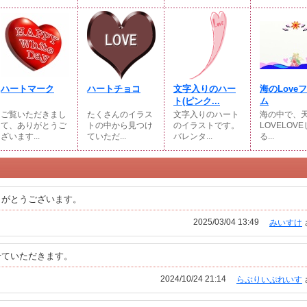
ハートマーク
ハートチョコ
文字入りのハー
海のLove
ト(ピンク...
ム
ご覧いただきまし
たくさんのイラス
文字入りのハート
海の中で、
て、ありがとうご
トの中から見つけ
のイラストです。
LOVELOV
ざいます...
ていただ...
バレンタ...
る...
りがとうございます。
2025/03/04 13:49
みいすけ
せていただきます。
2024/10/24 21:14
らぶりいぷれいす