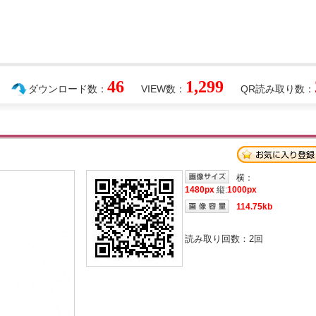
46
1,299
ダウンロード数：
VIEW数：
QR読み取り数：
横：
1480px
縦:
1000px
114.75kb
読み取り回数：
2
回