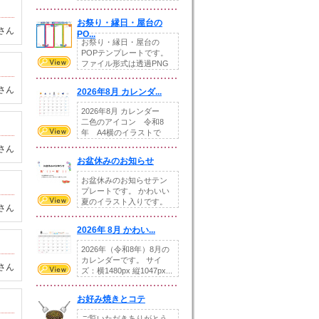
りの提...
お祭り・縁日・屋台の
さん
PO...
お祭り・縁日・屋台の
POPテンプレートです。
ファイル形式は透過PNG
です。---太め...
さん
2026年8月 カレンダ...
2026年8月 カレンダー
二色のアイコン 令和8
年 A4横のイラストで
す。8月をテ...
さん
お盆休みのお知らせ
お盆休みのお知らせテン
プレートです。 かわいい
夏のイラスト入りです。
さん
休業日の日付けを...
2026年 8月 かわい...
2026年（令和8年）8月の
カレンダーです。 サイ
さん
ズ：横1480px 縦1047px...
お好み焼きとコテ
ご覧いただきありがとう