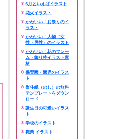
6月といえばイラスト
花火イラスト
かわいい！お祭りのイ
ラスト
かわいい！人物（女
性・男性）のイラスト
かわいい！花のフレー
ム・飾り枠イラスト素
材
保育園・園児のイラス
ト
熨斗紙（のし）の無料
テンプレートをダウン
ロード
誕生日の可愛いイラス
ト
学校のイラスト
職業 イラスト