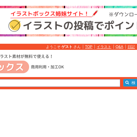
ようこそ
ゲスト
さん
TOP
イラスト
Q&A
日記