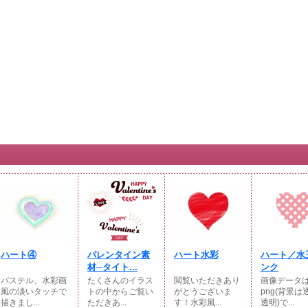
ハート④
バレンタイン素
ハート水彩
ハート／水
材─タイト...
ンク
パステル、水彩画
たくさんのイラス
閲覧いただきあり
画像データ
風の淡いタッチで
トの中からご覧い
がとうございま
png(背景は
描きまし...
ただきあ...
す！水彩風...
透明)で...