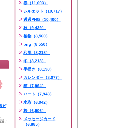
春（11,003）
シルエット（10,717）
透過PNG（10,400）
秋（9,439）
植物（8,560）
png（8,550）
和風（8,218）
冬（8,213）
手描き（8,130）
カレンダー（8,077）
猫（7,994）
ハート（7,948）
水彩（6,942）
玉ピ
桜（6,906）
は
メッセージカード
透過／
（6,885）