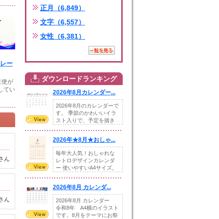
正月（6,849）
文字（6,557）
女性（6,381）
フレー
ダウンロードランキング
天使が
Eしてい
2026年8月カレンダー...
2026年8月のカレンダーで
す。 季節のかわいいイラ
スト入りで、予定を描き
込めるスペ...
2026年★8月★おしゃ...
毎年大人気！おしゃれな
さん
レトロデザインカレンダ
ー 使いやすいA4サイズ。
illust...
2026年8月 カレンダ...
さん
2026年8月 カレンダー
令和8年 A4横のイラスト
です。8月をテーマにお祭