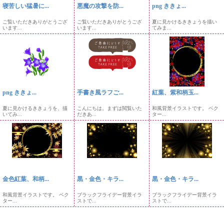
寝苦しい猛暑に...
悪魔の攻撃を防...
png ききょ...
ご覧いただきありがとうござ
ご覧いただきありがとうござ
夏に見かけるききょうを描い
います...
います...
てみま...
png ききょ...
手書き風ラフご...
紅葉、紫和柄玉...
夏に見かけるききょうを、描
こんにちは。まずは閲覧いた
和風背景イラストです。 ベク
いてみ...
だきあ...
ター...
金色紅葉、和柄...
黒・金色・キラ...
黒・金色・キラ...
和風背景イラストです。 ベク
ブラックフライデー背景イラ
ブラックフライデー背景イラ
ター...
ストで...
ストで...