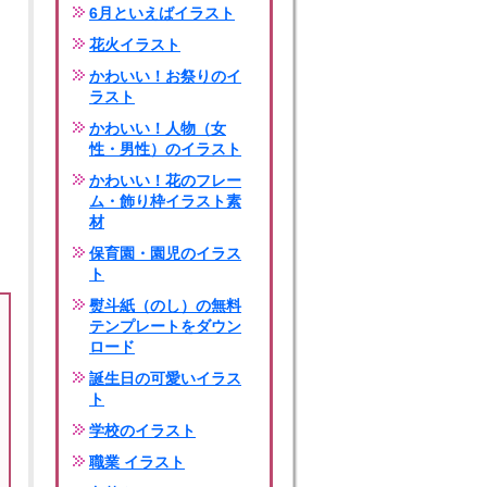
6月といえばイラスト
花火イラスト
かわいい！お祭りのイ
ラスト
かわいい！人物（女
性・男性）のイラスト
かわいい！花のフレー
ム・飾り枠イラスト素
材
保育園・園児のイラス
ト
熨斗紙（のし）の無料
テンプレートをダウン
ロード
誕生日の可愛いイラス
ト
学校のイラスト
職業 イラスト