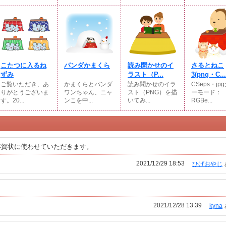
こたつに入るね
パンダかまくら
読み聞かせのイ
さるとねこ
ずみ
ラスト（P...
3(png・C...
ご覧いただき、あ
かまくらとパンダ
読み聞かせのイラ
CSeps・jp
りがとうございま
ワンちゃん、ニャ
スト（PNG）を描
ーモード：
す。20...
ンこを中...
いてみ...
RGBe...
年賀状に使わせていただきます。
2021/12/29 18:53
ひげおやじ
2021/12/28 13:39
kyna