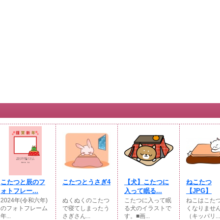
こたつと辰のフ
こたつとうさぎ4
【犬】こたつに
ねこたつ
ォトフレー...
入って眠る...
【JPG】
2024年(令和六年)
ぬくぬくのこたつ
こたつに入って眠
ねこはこた
のフォトフレーム
で寝てしまったう
る犬のイラストで
くなりませ
年...
さぎさん...
す。■画...
（キッパリ...