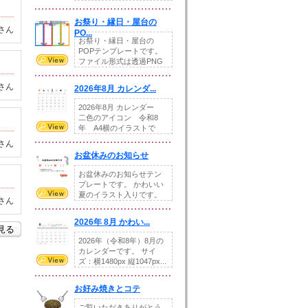
りの提...
お祭り・縁日・屋台の
さん
PO...
お祭り・縁日・屋台の
POPテンプレートです。
ファイル形式は透過PNG
です。---太め...
さん
2026年8月 カレンダ...
2026年8月 カレンダー
二色のアイコン 令和8
年 A4横のイラストで
す。8月をテ...
さん
お盆休みのお知らせ
お盆休みのお知らせテン
プレートです。 かわいい
夏のイラスト入りです。
さん
休業日の日付けを...
2026年 8月 かわい...
を見る
2026年（令和8年）8月の
カレンダーです。 サイ
ズ：横1480px 縦1047px...
お好み焼きとコテ
ご覧いただきありがとう