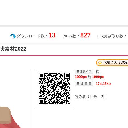
13
827
ダウンロード数：
VIEW数：
QR読み取り数：
素材2022
横：
1000px
縦:
1000px
174.42kb
読み取り回数：
2
回