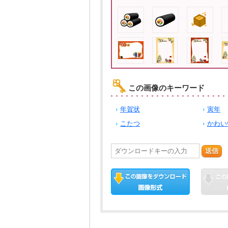
この画像のキーワード
年賀状
寅年
こたつ
かわい
送信