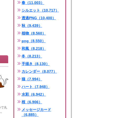
春（11,003）
シルエット（10,717）
透過PNG（10,400）
秋（9,439）
植物（8,560）
png（8,550）
和風（8,218）
冬（8,213）
手描き（8,130）
カレンダー（8,077）
猫（7,994）
ハート（7,948）
水彩（6,942）
桜（6,906）
つで丸
メッセージカード
ん。
（6,885）