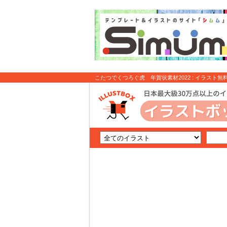
こたつでくつろぐ虎 年賀状素材2022 : イラスト無