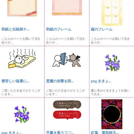
和紙と伝統柄テ...
和紙のフレーム
縦のフレーム
こちらのページを開いて頂き
こちらのページを開いて頂き
こちらのページを開いて頂き
ありが...
ありが...
ありが...
寝苦しい猛暑に...
悪魔の攻撃を防...
png ききょ...
ご覧いただきありがとうござ
ご覧いただきありがとうござ
夏に見かけるききょうを描い
います...
います...
てみま...
png ききょ...
手書き風ラフご...
紅葉、紫和柄玉...