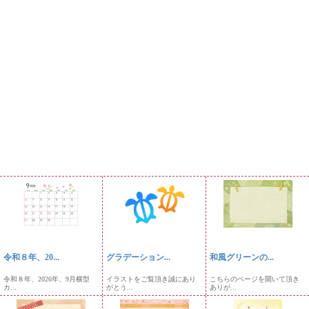
令和８年、20...
グラデーション...
和風グリーンの...
令和８年、2026年、9月横型
イラストをご覧頂き誠にあり
こちらのページを開いて頂き
カ...
がとう...
ありが...