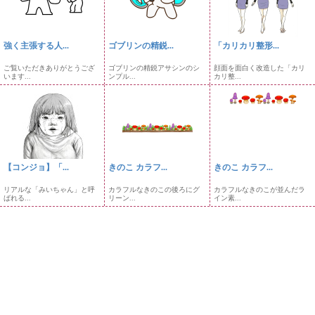
強く主張する人...
ゴブリンの精鋭...
「カリカリ整形...
ご覧いただきありがとうござ
ゴブリンの精鋭アサシンのシ
顔面を面白く改造した「カリ
います...
ンプル...
カリ整...
【コンジョ】「...
きのこ カラフ...
きのこ カラフ...
リアルな「みいちゃん」と呼
カラフルなきのこの後ろにグ
カラフルなきのこが並んだラ
ばれる...
リーン...
イン素...