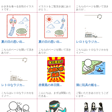
かき氷を食べる女性のイラス
イラストをご覧頂き誠にあり
こちらのページを開いて頂き
トです...
がとう...
ありが...
夏の日の思い出...
夏の日の思い出...
レロトなラジカ...
こちらのページを開いて頂き
こちらのページを開いて頂き
こちらはレトロなラジカセを
ありが...
ありが...
イメー...
レトロなラジカ...
赤黄黒の本日限...
湖に玩具の船を...
こちらはレトロなラジカセを
こんにちは。まずは閲覧いた
ご覧いただきありがとうござ
イメー...
だきあ...
います...