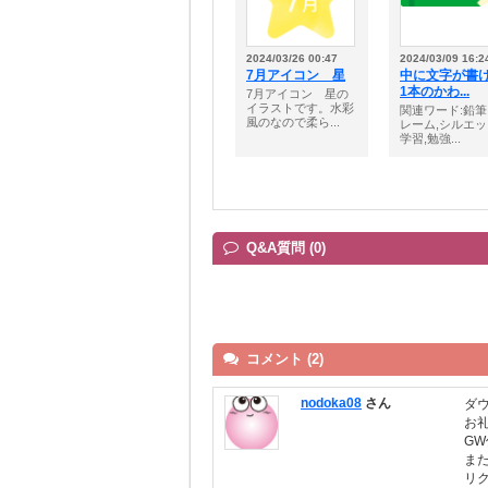
2024/03/26 00:47
2024/03/09 16:2
7月アイコン 星
中に文字が書
1本のかわ...
7月アイコン 星の
イラストです。水彩
関連ワード:鉛筆
風のなので柔ら...
レーム,シルエッ
学習,勉強...
Q&A質問 (0)
コメント (2)
nodoka08
さん
ダ
お
GW
ま
リ