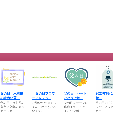
父の日 水彩風
「父の日フラワ
父の日 ハート
2023年6月
の黄色い薔...
ーアレンジ...
とバラで飾...
荷...
父の日 水彩風の
ご覧いただきまし
父の日をテーマに
父の日の広
黄色い薔薇のメッ
てありがとうござ
作成イラストで
シや、メッ
セージカ...
います。...
す。ワンポ...
カード、...