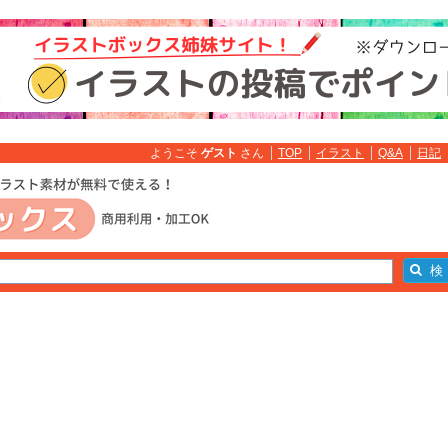
ようこそ
ゲスト
さん
TOP
イラスト
Q&A
日記