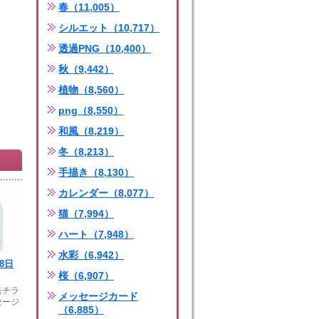
春（11,005）
シルエット（10,717）
透過PNG（10,400）
秋（9,442）
植物（8,560）
png（8,550）
和風（8,219）
冬（8,213）
手描き（8,130）
カレンダー（8,077）
猫（7,994）
ハート（7,948）
水彩（6,942）
18日
桜（6,907）
告チラ
メッセージカード
セージ
（6,885）