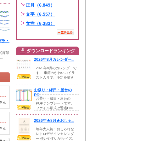
正月（6,849）
文字（6,557）
女性（6,383）
バラ・
ダウンロードランキング
G(背景
..
2026年8月カレンダー...
2026年8月のカレンダーで
す。 季節のかわいいイラ
スト入りで、予定を描き
込めるスペ...
お祭り・縁日・屋台の
PO...
お祭り・縁日・屋台の
さん
POPテンプレートです。
ファイル形式は透過PNG
です。---太め...
2026年★8月★おしゃ...
さん
毎年大人気！おしゃれな
レトロデザインカレンダ
ー 使いやすいA4サイズ。