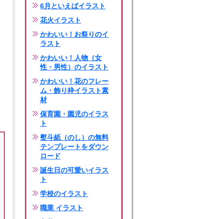
6月といえばイラスト
花火イラスト
かわいい！お祭りのイ
ラスト
かわいい！人物（女
性・男性）のイラスト
かわいい！花のフレー
ム・飾り枠イラスト素
材
保育園・園児のイラス
ト
熨斗紙（のし）の無料
テンプレートをダウン
ロード
誕生日の可愛いイラス
ト
学校のイラスト
職業 イラスト