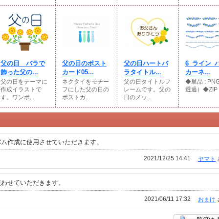
父の日 バラで
父の日のポスト
父の日ハートバ
6_ライン_
飾った父の...
カード05...
ラタイトル...
カーネ...
父の日をテーマに
ネクタイをモチー
父の日タイトルフ
◆単品 : PN
作成イラストで
フにした父の日の
レームです。父の
透過）◆ZIP .
す。ワンポ...
ポストカ...
日のメッ...
バム作成に使用させていただきます。
2021/12/25 14:41
ヤマト
使わせていただきます。
2021/06/11 17:32
おまけ