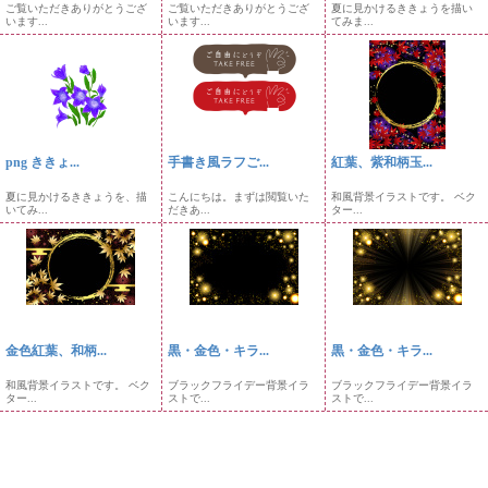
ご覧いただきありがとうござ
ご覧いただきありがとうござ
夏に見かけるききょうを描い
います...
います...
てみま...
png ききょ...
手書き風ラフご...
紅葉、紫和柄玉...
夏に見かけるききょうを、描
こんにちは。まずは閲覧いた
和風背景イラストです。 ベク
いてみ...
だきあ...
ター...
金色紅葉、和柄...
黒・金色・キラ...
黒・金色・キラ...
和風背景イラストです。 ベク
ブラックフライデー背景イラ
ブラックフライデー背景イラ
ター...
ストで...
ストで...