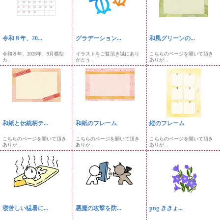
令和８年、20...
グラデーション...
和風グリーンの...
令和８年、2026年、9月横型
イラストをご覧頂き誠にあり
こちらのページを開いて頂き
カ...
がとう...
ありが...
和紙と伝統柄テ...
和紙のフレーム
縦のフレーム
こちらのページを開いて頂き
こちらのページを開いて頂き
こちらのページを開いて頂き
ありが...
ありが...
ありが...
寝苦しい猛暑に...
悪魔の攻撃を防...
png ききょ...