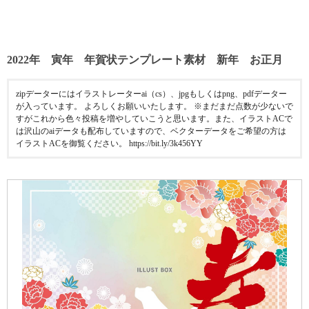
2022年 寅年 年賀状テンプレート素材 新年 お正月
zipデーターにはイラストレーターai（cs）、jpgもしくはpng、pdfデーター
が入っています。 よろしくお願いいたします。 ※まだまだ点数が少ないで
すがこれから色々投稿を増やしていこうと思います。また、イラストACで
は沢山のaiデータも配布していますので、ベクターデータをご希望の方は
イラストACを御覧ください。 https://bit.ly/3k456YY