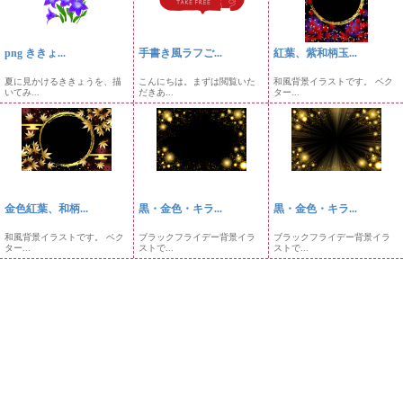
png ききょ...
手書き風ラフご...
紅葉、紫和柄玉...
夏に見かけるききょうを、描
こんにちは。まずは閲覧いた
和風背景イラストです。 ベク
いてみ...
だきあ...
ター...
金色紅葉、和柄...
黒・金色・キラ...
黒・金色・キラ...
和風背景イラストです。 ベク
ブラックフライデー背景イラ
ブラックフライデー背景イラ
ター...
ストで...
ストで...