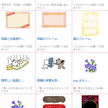
令和８年、2026年、9月横型
イラストをご覧頂き誠にあり
こちらのページを開いて頂き
カ...
がとう...
ありが...
和紙と伝統柄テ...
和紙のフレーム
縦のフレーム
こちらのページを開いて頂き
こちらのページを開いて頂き
こちらのページを開いて頂き
ありが...
ありが...
ありが...
寝苦しい猛暑に...
悪魔の攻撃を防...
png ききょ...
ご覧いただきありがとうござ
ご覧いただきありがとうござ
夏に見かけるききょうを描い
います...
います...
てみま...