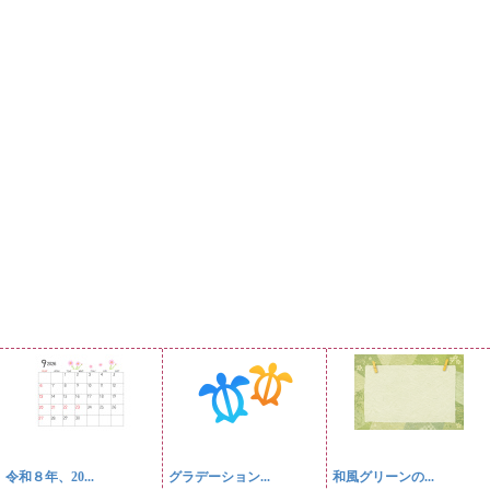
令和８年、20...
グラデーション...
和風グリーンの...