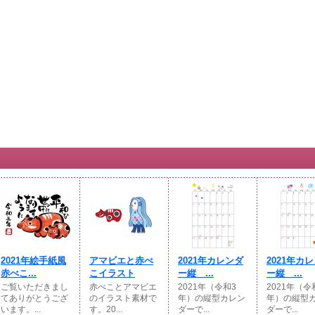
2021年絵手紙風
アマビエと赤べ
2021年カレンダ
2021年カ
赤べこ...
こイラスト
ー縦 ...
ー縦 ...
ご覧いただきまし
赤べことアマビエ
2021年（令和3
2021年（令
てありがとうござ
のイラスト素材で
年）の縦型カレン
年）の縦型
います。...
す。20...
ダーで...
ダーで...