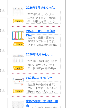
りの提...
2026年8月 カレンダ...
さん
2026年8月 カレンダー
二色のアイコン 令和8
年 A4横のイラストで
す。8月をテ...
さん
お祭り・縁日・屋台の
PO...
お祭り・縁日・屋台の
POPテンプレートです。
ファイル形式は透過PNG
です。---太め...
さん
2026年 8月 かわい...
2026年（令和8年）8月の
カレンダーです。 サイ
ズ：横1480px 縦1047px...
さん
お盆休みのお知らせ
お盆休みのお知らせテン
プレートです。 かわいい
さん
夏のイラスト入りです。
休業日の日付けを...
世界の国旗 塗り絵 線
画
シンプルで使いやすい世