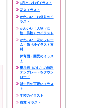
6月といえばイラスト
花火イラスト
かわいい！お祭りのイ
ラスト
かわいい！人物（女
性・男性）のイラスト
かわいい！花のフレー
ム・飾り枠イラスト素
材
保育園・園児のイラス
ト
熨斗紙（のし）の無料
テンプレートをダウン
ロード
誕生日の可愛いイラス
ト
学校のイラスト
職業 イラスト