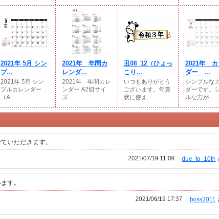
2021年 5月 シン
2021年 年間カ
丑08_12（ひょっ
2021年 
プ...
レンダ...
こり...
ダー ...
2021年 5月 シン
2021年 年間カレ
いつもありがとう
シンプルな
プルカレンダー
ンダー A2切サイ
ございます。年賀
ダーです。
（A...
ズ...
状に使え...
ルな方が...
せていただきます。
2021/07/19 11:09
due_to_10th
います。
2021/06/19 17:37
boss2011