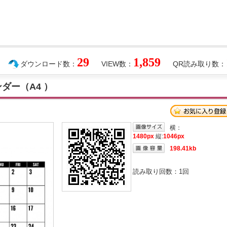
29
1,859
ダウンロード数：
VIEW数：
QR読み取り数：
ンダー（A4 ）
横：
1480px
縦:
1046px
198.41kb
読み取り回数：
1
回