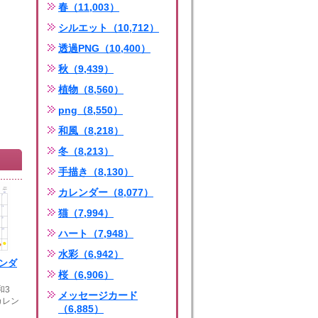
春（11,003）
シルエット（10,712）
透過PNG（10,400）
秋（9,439）
植物（8,560）
png（8,550）
和風（8,218）
冬（8,213）
手描き（8,130）
カレンダー（8,077）
猫（7,994）
ハート（7,948）
水彩（6,942）
レンダ
桜（6,906）
和3
メッセージカード
カレン
（6,885）