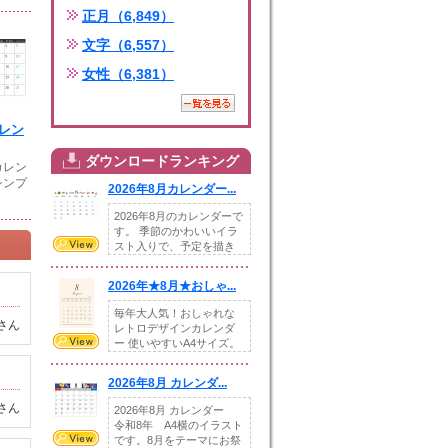
正月（6,849）
文字（6,557）
女性（6,381）
カレン
ダウンロードランキング
カレン
シンプ
2026年8月カレンダー...
2026年8月のカレンダーで
す。 季節のかわいいイラ
スト入りで、予定を描き
込めるスペ...
2026年★8月★おしゃ...
毎年大人気！おしゃれな
さん
レトロデザインカレンダ
ー 使いやすいA4サイズ。
illust...
2026年8月 カレンダ...
さん
2026年8月 カレンダー
令和8年 A4横のイラスト
です。8月をテーマにお祭