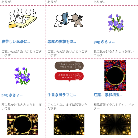
ありが...
ありが...
ありが...
寝苦しい猛暑に...
悪魔の攻撃を防...
png ききょ...
ご覧いただきありがとうござ
ご覧いただきありがとうござ
夏に見かけるききょうを描い
います...
います...
てみま...
png ききょ...
手書き風ラフご...
紅葉、紫和柄玉...
夏に見かけるききょうを、描
こんにちは。まずは閲覧いた
和風背景イラストです。 ベク
いてみ...
だきあ...
ター...