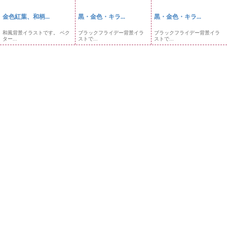
金色紅葉、和柄...
黒・金色・キラ...
黒・金色・キラ...
和風背景イラストです。 ベク
ブラックフライデー背景イラ
ブラックフライデー背景イラ
ター...
ストで...
ストで...