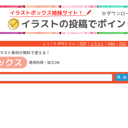
ようこそ
ゲスト
さん
TOP
イラスト
Q&A
日記