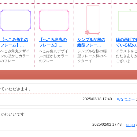
【へこみ角丸の
【へこみ角丸の
シンプルな桜の
緑の画鋲で
フレーム】...
フレーム】...
縦型フレー...
ている紙の..
へこみ角丸デザイ
へこみ角丸デザイ
シンプルな桜の縦
イラストを
ンのぼかしカラー
ンのぼかしカラー
型フレーム枠のベ
ただきあり
のフレー...
のフレー...
クターイ...
ございま...
せていただきます。
2025/02/18 17:40
ちなつぶー
もかわいいです
2025/02/02 17:48
onpu