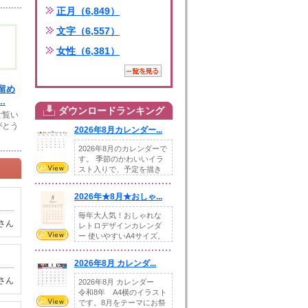
正月（6,849）
文字（6,557）
女性（6,381）
留め
.
ダウンロードランキング
ご覧い
がとう
2026年8月カレンダー...
2026年8月のカレンダーで
す。 季節のかわいいイラ
スト入りで、予定を描き
込めるスペ...
2026年★8月★おしゃ...
毎年大人気！おしゃれな
さん
レトロデザインカレンダ
ー 使いやすいA4サイズ。
illust...
2026年8月 カレンダ...
さん
2026年8月 カレンダー
令和8年 A4横のイラスト
です。8月をテーマにお祭