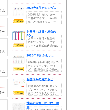
りの提...
2026年8月 カレンダ...
さん
2026年8月 カレンダー
二色のアイコン 令和8
年 A4横のイラストで
す。8月をテ...
さん
お祭り・縁日・屋台の
PO...
お祭り・縁日・屋台の
POPテンプレートです。
ファイル形式は透過PNG
です。---太め...
さん
2026年 8月 かわい...
2026年（令和8年）8月の
カレンダーです。 サイ
ズ：横1480px 縦1047px...
さん
お盆休みのお知らせ
お盆休みのお知らせテン
プレートです。 かわいい
さん
夏のイラスト入りです。
休業日の日付けを...
世界の国旗 塗り絵 線
画
シンプルで使いやすい世