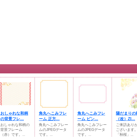
おしゃれな和柄
角丸へこみフレ
角丸へこみフレ
陽だまりの
の背景フレ...
ーム 正方...
ーム ピン...
（改）ZI...
おしゃれな和柄の
角丸へこみフレー
角丸へこみフレー
ご来訪あり
背景フレーム
ムのJPEGデータ
ムのJPEGデータ
ございます
（赤）です。...
です。...
です。...
「秋桜」...