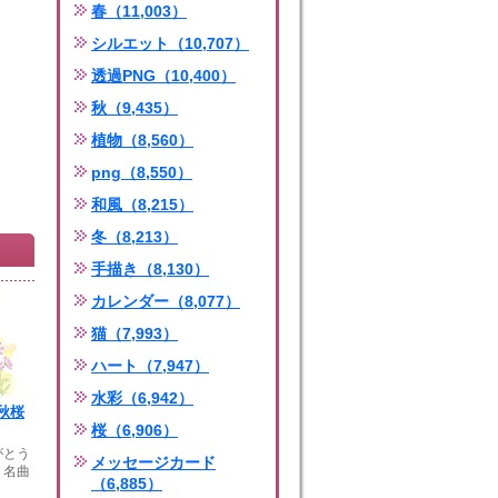
春（11,003）
シルエット（10,707）
透過PNG（10,400）
秋（9,435）
植物（8,560）
png（8,550）
和風（8,215）
冬（8,213）
手描き（8,130）
カレンダー（8,077）
猫（7,993）
ハート（7,947）
水彩（6,942）
秋桜
桜（6,906）
がとう
メッセージカード
。名曲
（6,885）