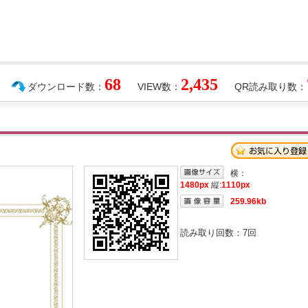
68
2,435
ダウンロード数：
VIEW数：
QR読み取り数：
横：
1480px
縦:
1110px
259.96kb
読み取り回数：
7
回