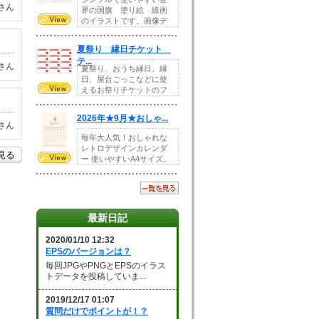
さん
界の国旗 塗り絵 線画
のイラストです。画像デ
ータとEPSデータ...
夏祭り 縁日チケット
テ...
さん
夏祭り、おうち縁日、縁
日、屋台ごっこなどに使
えるお祭りチケットのフ
ォーマットです。Z...
2026年★9月★おしゃ...
さん
毎年大人気！おしゃれな
レトロデザインカレンダ
を見る
ー 使いやすいA4サイズ。
illust...
最新日記
2020/01/10 12:32
EPSのバージョンは？
毎回JPGやPNGとEPSのイラス
トデータを投稿していま...
2019/12/17 01:07
質問だけでポイントが！？