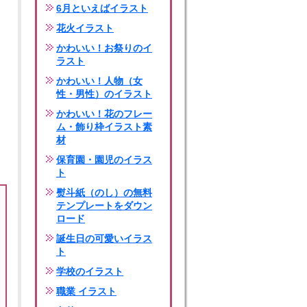
6月といえばイラスト
花火イラスト
かわいい！お祭りのイ
ラスト
かわいい！人物（女
性・男性）のイラスト
かわいい！花のフレー
ム・飾り枠イラスト素
材
保育園・園児のイラス
ト
熨斗紙（のし）の無料
テンプレートをダウン
ロード
誕生日の可愛いイラス
ト
学校のイラスト
職業 イラスト